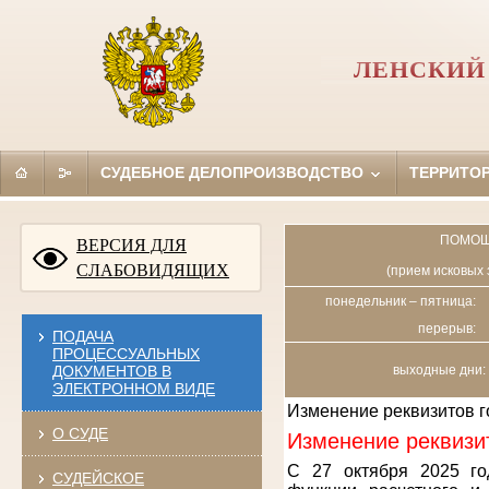
ЛЕНСКИЙ 
СУДЕБНОЕ ДЕЛОПРОИЗВОДСТВО
ТЕРРИТО
ПОМОЩ
ВЕРСИЯ ДЛЯ
СЛАБОВИДЯЩИХ
(прием исковых 
понедельник – пятница:
перерыв:
ПОДАЧА
ПРОЦЕССУАЛЬНЫХ
ДОКУМЕНТОВ В
выходные дни: 
ЭЛЕКТРОННОМ ВИДЕ
Изменение реквизитов 
О СУДЕ
Изменение реквизи
С 27 октября 2025 го
СУДЕЙСКОЕ