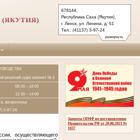
678144,
Республика Саха (Якутия),
 (ЯКУТИЯ)
г. Ленск, ул. Ленина, д. 51
Тел.: (41137) 3-97-24
lensk.jak@sudrf.ru
развернуть
ИЗВОДСТВА
пий решений суда) кабинет № 2
08:30 – 18:00
12:30 – 14:00
а, воскресенье
7) 3-97-24
Запросы ОПФР по постановлению
Правительства РФ от 28.06.2021 №
1037
ссии, осуществляющего