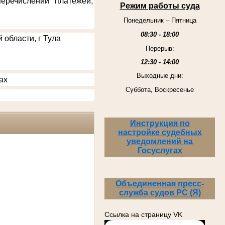
еречислении платежей,
Режим работы суда
Понедельник – Пятница
08:30 - 18:00
 области, г Тула
Перерыв:
12:30 - 14:00
Выходные дни:
ах
Суббота, Воскресенье
Инструкция по
настройке судебных
уведомлений на
Госуслугах
Объединенная пресс-
служба судов РС (Я)
Ссылка на страницу VK