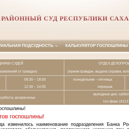
РАЙОННЫЙ СУД РЕСПУБЛИКИ САХА
РИАЛЬНАЯ ПОДСУДНОСТЬ
КАЛЬКУЛЯТОР ГОСПОШЛИНЫ
НИКИ СУДЕЙ
ОТДЕЛ ДЕЛОПРО
заявлений от граждан)
(прием граждан, выдача справок, ко
08:30 – 18:00
понедельник – пятница:
12:30 – 14:00
перерыв:
выходные дни: суббот
суббота, воскресенье
тел./факс (4113
госпошлины!
тов госпошлины!
да изменилось наименование подразделения Банка Ро