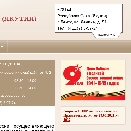
678144,
Республика Саха (Якутия),
 (ЯКУТИЯ)
г. Ленск, ул. Ленина, д. 51
Тел.: (41137) 3-97-24
lensk.jak@sudrf.ru
развернуть
ИЗВОДСТВА
пий решений суда) кабинет № 2
08:30 – 18:00
12:30 – 14:00
а, воскресенье
7) 3-97-24
Запросы ОПФР по постановлению
Правительства РФ от 28.06.2021 №
1037
ссии, осуществляющего