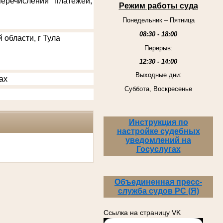
еречислении платежей,
Режим работы суда
Понедельник – Пятница
08:30 - 18:00
 области, г Тула
Перерыв:
12:30 - 14:00
Выходные дни:
ах
Суббота, Воскресенье
Инструкция по
настройке судебных
уведомлений на
Госуслугах
Объединенная пресс-
служба судов РС (Я)
Ссылка на страницу VK