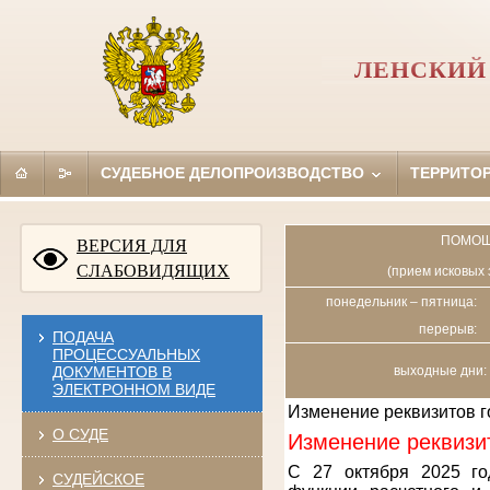
ЛЕНСКИЙ 
СУДЕБНОЕ ДЕЛОПРОИЗВОДСТВО
ТЕРРИТО
ПОМОЩ
ВЕРСИЯ ДЛЯ
СЛАБОВИДЯЩИХ
(прием исковых 
понедельник – пятница:
перерыв:
ПОДАЧА
ПРОЦЕССУАЛЬНЫХ
ДОКУМЕНТОВ В
выходные дни: 
ЭЛЕКТРОННОМ ВИДЕ
Изменение реквизитов 
О СУДЕ
Изменение реквизи
С 27 октября 2025 го
СУДЕЙСКОЕ