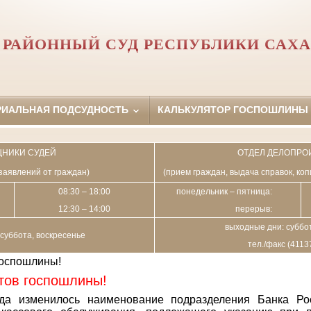
РАЙОННЫЙ СУД РЕСПУБЛИКИ САХА
РИАЛЬНАЯ ПОДСУДНОСТЬ
КАЛЬКУЛЯТОР ГОСПОШЛИНЫ
НИКИ СУДЕЙ
ОТДЕЛ ДЕЛОПРО
заявлений от граждан)
(прием граждан, выдача справок, ко
08:30 – 18:00
понедельник – пятница:
12:30 – 14:00
перерыв:
выходные дни: суббот
суббота, воскресенье
тел./факс (4113
госпошлины!
тов госпошлины!
да изменилось наименование подразделения Банка Ро