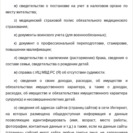
ж) свидетельство о постановке на учет в налоговом органе по
месту жительства;
з) медицинский страховой полис обязательного медицинского
страхования;
и) документы воинского учета (для военнообязанных);
к) документ о профессиональной переподготовке, стажировке,
повышении квалификации;
л) свидетельство о заключении (расторжении) брака, сведения о
составе семьи, свидетельства о рождении детей.
м) справка с ИЦ МВД РС (Я) об отсутствии судимости.
н) сведения о своих доходах, расходах, об имуществе и
обязательствах имущественного характера, а также о доходах,
расходах, об имуществе и обязательствах имущественного характера
супруги(а) и несовершеннолетних детей.
о) сведения об адресах сайтов (страниц сайтов) в сети Интернет,
на которых размещена общедоступная информация и данные
позволяющие идентифицировать (имя, возраст, место работы,
фотографии, контактные данные и т.д.) а также, если на данные сайты
(страницы сайтов) могут зайти любые третьи лица, не запрашивая