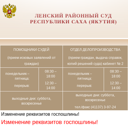
ЛЕНСКИЙ РАЙОННЫЙ СУД
РЕСПУБЛИКИ САХА (ЯКУТИЯ)
ПОМОЩНИКИ СУДЕЙ
ОТДЕЛ ДЕЛОПРОИЗВОДСТВА
(прием исковых заявлений от
(прием граждан, выдача справок,
граждан)
копий решений суда) кабинет № 2
08:30 –
08:30 –
понедельник –
понедельник –
18:00
18:00
пятница:
пятница:
12:30 –
12:30 –
перерыв:
перерыв:
14:00
14:00
выходные дни: суббота,
выходные дни: суббота,
воскресенье
воскресенье
тел./факс (41137) 3-97-24
Изменение реквизитов госпошлины!
Изменение реквизитов госпошлины!