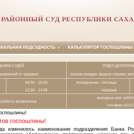
РАЙОННЫЙ СУД РЕСПУБЛИКИ САХА
РИАЛЬНАЯ ПОДСУДНОСТЬ
КАЛЬКУЛЯТОР ГОСПОШЛИНЫ
НИКИ СУДЕЙ
ОТДЕЛ ДЕЛОПРО
заявлений от граждан)
(прием граждан, выдача справок, ко
08:30 – 18:00
понедельник – пятница:
12:30 – 14:00
перерыв:
выходные дни: суббот
суббота, воскресенье
тел./факс (4113
госпошлины!
тов госпошлины!
да изменилось наименование подразделения Банка Ро