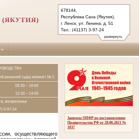
678144,
Республика Саха (Якутия),
 (ЯКУТИЯ)
г. Ленск, ул. Ленина, д. 51
Тел.: (41137) 3-97-24
lensk.jak@sudrf.ru
развернуть
ИЗВОДСТВА
пий решений суда) кабинет № 2
08:30 – 18:00
12:30 – 14:00
а, воскресенье
7) 3-97-24
Запросы ОПФР по постановлению
Правительства РФ от 28.06.2021 №
1037
ссии, осуществляющего