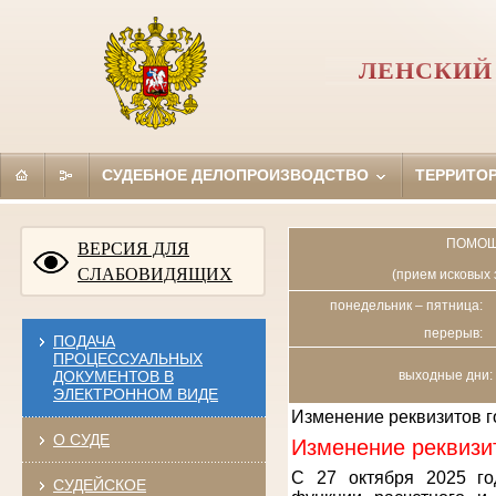
ЛЕНСКИЙ 
СУДЕБНОЕ ДЕЛОПРОИЗВОДСТВО
ТЕРРИТО
ПОМОЩ
ВЕРСИЯ ДЛЯ
СЛАБОВИДЯЩИХ
(прием исковых 
понедельник – пятница:
перерыв:
ПОДАЧА
ПРОЦЕССУАЛЬНЫХ
ДОКУМЕНТОВ В
выходные дни: 
ЭЛЕКТРОННОМ ВИДЕ
Изменение реквизитов 
О СУДЕ
Изменение реквизи
С 27 октября 2025 го
СУДЕЙСКОЕ