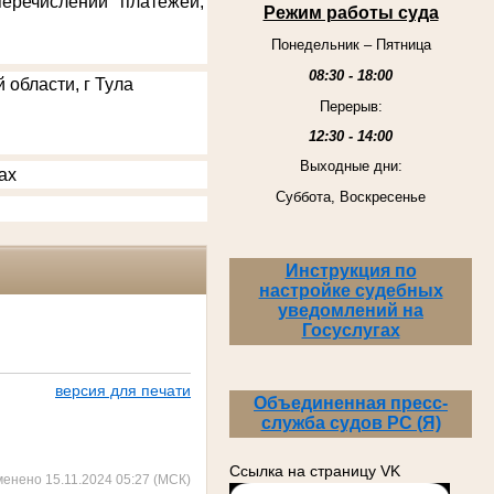
еречислении платежей,
Режим работы суда
Понедельник – Пятница
08:30 - 18:00
 области, г Тула
Перерыв:
12:30 - 14:00
Выходные дни:
ах
Суббота, Воскресенье
Инструкция по
настройке судебных
уведомлений на
Госуслугах
версия для печати
Объединенная пресс-
служба судов РС (Я)
Ссылка на страницу VK
менено 15.11.2024 05:27 (МСК)