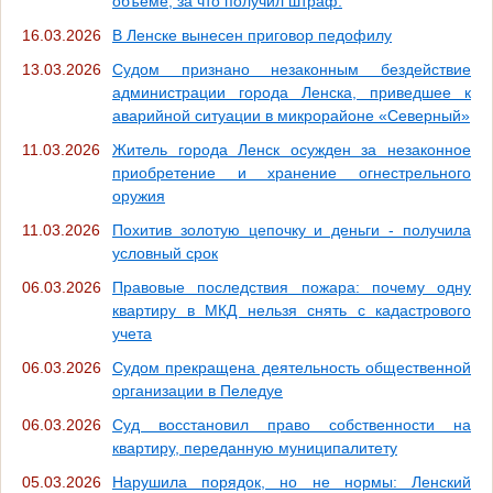
объеме, за что получил штраф.
16.03.2026
В Ленске вынесен приговор педофилу
13.03.2026
Судом признано незаконным бездействие
администрации города Ленска, приведшее к
аварийной ситуации в микрорайоне «Северный»
11.03.2026
Житель города Ленск осужден за незаконное
приобретение и хранение огнестрельного
оружия
11.03.2026
Похитив золотую цепочку и деньги - получила
условный срок
06.03.2026
Правовые последствия пожара: почему одну
квартиру в МКД нельзя снять с кадастрового
учета
06.03.2026
Судом прекращена деятельность общественной
организации в Пеледуе
06.03.2026
Суд восстановил право собственности на
квартиру, переданную муниципалитету
05.03.2026
Нарушила порядок, но не нормы: Ленский