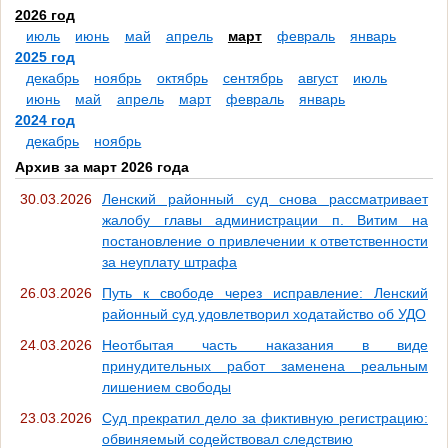
2026 год
июль
июнь
май
апрель
март
февраль
январь
2025 год
декабрь
ноябрь
октябрь
сентябрь
август
июль
июнь
май
апрель
март
февраль
январь
2024 год
декабрь
ноябрь
Архив за март 2026 года
30.03.2026
Ленский районный суд снова рассматривает
жалобу главы администрации п. Витим на
постановление о привлечении к ответственности
за неуплату штрафа
26.03.2026
Путь к свободе через исправление: Ленский
районный суд удовлетворил ходатайство об УДО
24.03.2026
Неотбытая часть наказания в виде
принудительных работ заменена реальным
лишением свободы
23.03.2026
Суд прекратил дело за фиктивную регистрацию:
обвиняемый содействовал следствию