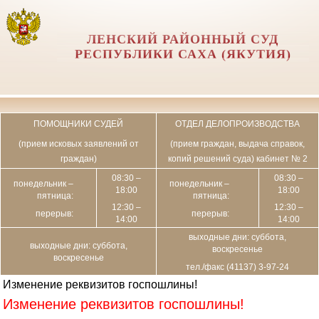
ЛЕНСКИЙ РАЙОННЫЙ СУД
РЕСПУБЛИКИ САХА (ЯКУТИЯ)
ПОМОЩНИКИ СУДЕЙ
ОТДЕЛ ДЕЛОПРОИЗВОДСТВА
(прием исковых заявлений от
(прием граждан, выдача справок,
граждан)
копий решений суда) кабинет № 2
08:30 –
08:30 –
понедельник –
понедельник –
18:00
18:00
пятница:
пятница:
12:30 –
12:30 –
перерыв:
перерыв:
14:00
14:00
выходные дни: суббота,
выходные дни: суббота,
воскресенье
воскресенье
тел./факс (41137) 3-97-24
Изменение реквизитов госпошлины!
Изменение реквизитов госпошлины!