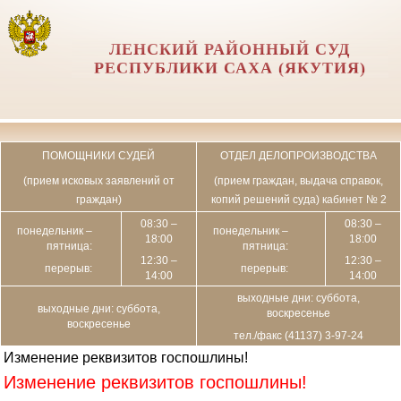
ЛЕНСКИЙ РАЙОННЫЙ СУД
РЕСПУБЛИКИ САХА (ЯКУТИЯ)
ПОМОЩНИКИ СУДЕЙ
ОТДЕЛ ДЕЛОПРОИЗВОДСТВА
(прием исковых заявлений от
(прием граждан, выдача справок,
граждан)
копий решений суда) кабинет № 2
08:30 –
08:30 –
понедельник –
понедельник –
18:00
18:00
пятница:
пятница:
12:30 –
12:30 –
перерыв:
перерыв:
14:00
14:00
выходные дни: суббота,
выходные дни: суббота,
воскресенье
воскресенье
тел./факс (41137) 3-97-24
Изменение реквизитов госпошлины!
Изменение реквизитов госпошлины!