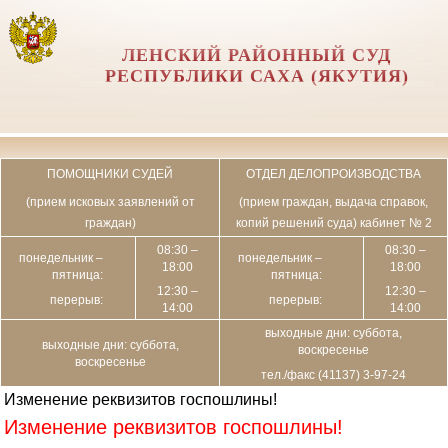
ЛЕНСКИЙ РАЙОННЫЙ СУД
РЕСПУБЛИКИ САХА (ЯКУТИЯ)
ПОМОЩНИКИ СУДЕЙ
ОТДЕЛ ДЕЛОПРОИЗВОДСТВА
(прием исковых заявлений от
(прием граждан, выдача справок,
граждан)
копий решений суда) кабинет № 2
08:30 –
08:30 –
понедельник –
понедельник –
18:00
18:00
пятница:
пятница:
12:30 –
12:30 –
перерыв:
перерыв:
14:00
14:00
выходные дни: суббота,
выходные дни: суббота,
воскресенье
воскресенье
тел./факс (41137) 3-97-24
Изменение реквизитов госпошлины!
Изменение реквизитов госпошлины!