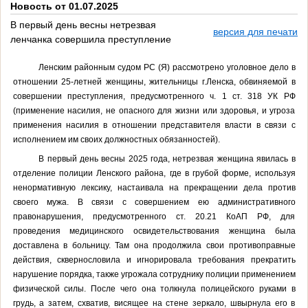
Новость от 01.07.2025
В первый день весны нетрезвая
версия для печати
ленчанка совершила преступление
Ленским районным судом РС (Я) рассмотрено уголовное дело в
отношении 25-летней женщины, жительницы г.Ленска, обвиняемой в
совершении преступления, предусмотренного ч. 1 ст. 318 УК РФ
(применение насилия, не опасного для жизни или здоровья, и угроза
применения насилия в отношении представителя власти в связи с
исполнением им своих должностных обязанностей).
В первый день весны 2025 года, нетрезвая женщина явилась в
отделение полиции Ленского района, где в грубой форме, используя
ненормативную лексику, настаивала на прекращении дела против
своего мужа. В связи с совершением ею административного
правонарушения, предусмотренного ст. 20.21 КоАП РФ, для
проведения медицинского освидетельствования женщина была
доставлена в больницу. Там она продолжила свои противоправные
действия, сквернословила и игнорировала требования прекратить
нарушение порядка, также угрожала сотруднику полиции применением
физической силы. После чего она толкнула полицейского руками в
грудь, а затем, схватив, висящее на стене зеркало, швырнула его в