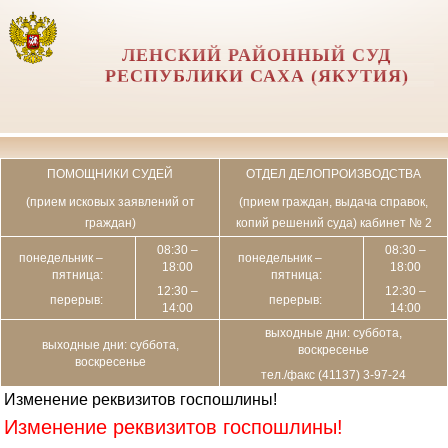
ЛЕНСКИЙ РАЙОННЫЙ СУД
РЕСПУБЛИКИ САХА (ЯКУТИЯ)
ПОМОЩНИКИ СУДЕЙ
ОТДЕЛ ДЕЛОПРОИЗВОДСТВА
(прием исковых заявлений от
(прием граждан, выдача справок,
граждан)
копий решений суда) кабинет № 2
08:30 –
08:30 –
понедельник –
понедельник –
18:00
18:00
пятница:
пятница:
12:30 –
12:30 –
перерыв:
перерыв:
14:00
14:00
выходные дни: суббота,
выходные дни: суббота,
воскресенье
воскресенье
тел./факс (41137) 3-97-24
Изменение реквизитов госпошлины!
Изменение реквизитов госпошлины!