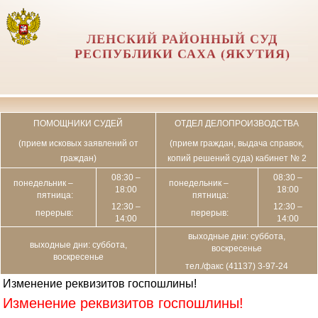
ЛЕНСКИЙ РАЙОННЫЙ СУД
РЕСПУБЛИКИ САХА (ЯКУТИЯ)
ПОМОЩНИКИ СУДЕЙ
ОТДЕЛ ДЕЛОПРОИЗВОДСТВА
(прием исковых заявлений от
(прием граждан, выдача справок,
граждан)
копий решений суда) кабинет № 2
08:30 –
08:30 –
понедельник –
понедельник –
18:00
18:00
пятница:
пятница:
12:30 –
12:30 –
перерыв:
перерыв:
14:00
14:00
выходные дни: суббота,
выходные дни: суббота,
воскресенье
воскресенье
тел./факс (41137) 3-97-24
Изменение реквизитов госпошлины!
Изменение реквизитов госпошлины!