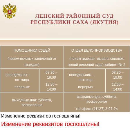
ЛЕНСКИЙ РАЙОННЫЙ СУД
РЕСПУБЛИКИ САХА (ЯКУТИЯ)
ПОМОЩНИКИ СУДЕЙ
ОТДЕЛ ДЕЛОПРОИЗВОДСТВА
(прием исковых заявлений от
(прием граждан, выдача справок,
граждан)
копий решений суда) кабинет № 2
08:30 –
08:30 –
понедельник –
понедельник –
18:00
18:00
пятница:
пятница:
12:30 –
12:30 –
перерыв:
перерыв:
14:00
14:00
выходные дни: суббота,
выходные дни: суббота,
воскресенье
воскресенье
тел./факс (41137) 3-97-24
Изменение реквизитов госпошлины!
Изменение реквизитов госпошлины!