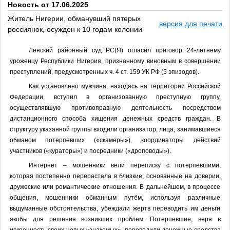
Новость от 17.06.2025
Житель Нигерии, обманувший пятерых
версия для печати
россиянок, осужден к 10 годам колонии
Ленский районный суд РС(Я) огласил приговор 24-летнему
уроженцу Республики Нигерия, признанному виновным в совершении
преступлений,
предусмотренных ч. 4 ст. 159 УК РФ (5 эпизодов).
Как установлено мужчина, находясь на территории Российской
Федерации, вступил в организованную преступную группу,
осуществлявшую противоправную деятельность посредством
дистанционного способа хищения денежных средств граждан. В
структуру указанной группы входили организатор, лица, занимавшиеся
обманом потерпевших («скамеры»), координаторы действий
участников («кураторы») и посредники («дроповоды»).
Интернет – мошенники вели переписку с потерпевшими,
которая постепенно перерастала в близкие, основанные на доверии,
дружеские или романтические отношения. В дальнейшем, в процессе
общения, мошенники обманным путём, используя различные
выдуманные обстоятельства, убеждали жертв переводить им деньги
якобы для решения возникших проблем. Потерпевшие, веря в
искренность своих новых «знакомых», переводили денежные средства