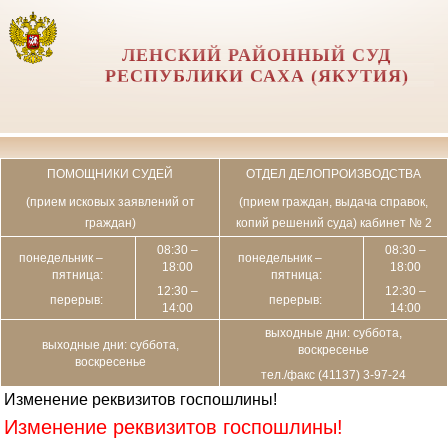
ЛЕНСКИЙ РАЙОННЫЙ СУД
РЕСПУБЛИКИ САХА (ЯКУТИЯ)
ПОМОЩНИКИ СУДЕЙ
ОТДЕЛ ДЕЛОПРОИЗВОДСТВА
(прием исковых заявлений от
(прием граждан, выдача справок,
граждан)
копий решений суда) кабинет № 2
08:30 –
08:30 –
понедельник –
понедельник –
18:00
18:00
пятница:
пятница:
12:30 –
12:30 –
перерыв:
перерыв:
14:00
14:00
выходные дни: суббота,
выходные дни: суббота,
воскресенье
воскресенье
тел./факс (41137) 3-97-24
Изменение реквизитов госпошлины!
Изменение реквизитов госпошлины!