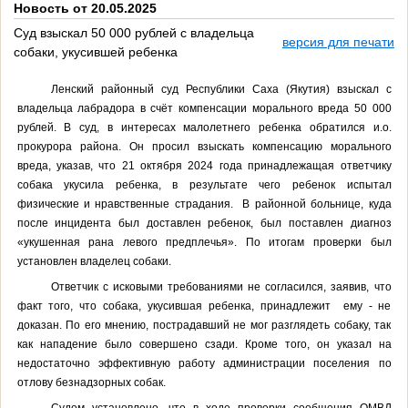
Новость от 20.05.2025
Суд взыскал 50 000 рублей с владельца
версия для печати
собаки, укусившей ребенка
Ленский районный суд Республики Саха (Якутия) взыскал с
владельца лабрадора в счёт компенсации морального вреда 50 000
рублей. В суд, в интересах малолетнего ребенка обратился и.о.
прокурора района. Он просил взыскать компенсацию морального
вреда, указав, что 21 октября 2024 года принадлежащая ответчику
собака укусила ребенка, в результате чего ребенок испытал
физические и нравственные страдания. В районной больнице, куда
после инцидента был доставлен ребенок, был поставлен диагноз
«укушенная рана левого предплечья». По итогам проверки был
установлен владелец собаки.
Ответчик с исковыми требованиями не согласился, заявив, что
факт того, что собака, укусившая ребенка, принадлежит ему - не
доказан. По его мнению, пострадавший не мог разглядеть собаку, так
как нападение было совершено сзади. Кроме того, он указал на
недостаточно эффективную работу администрации поселения по
отлову безнадзорных собак.
Судом установлено, что в ходе проверки сообщения ОМВД