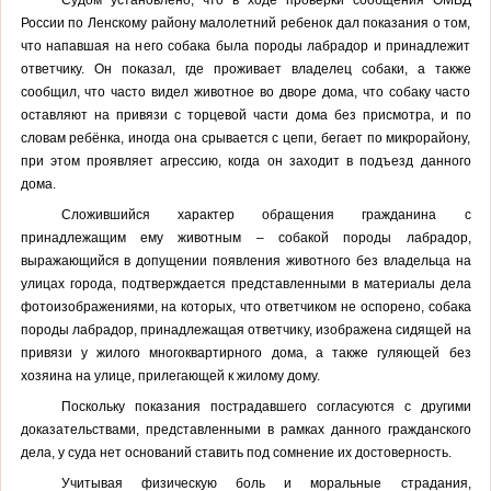
России по Ленскому району малолетний ребенок дал показания о том,
что напавшая на него собака была породы лабрадор и принадлежит
ответчику. Он показал, где проживает владелец собаки, а также
сообщил, что часто видел животное во дворе дома, что собаку часто
оставляют на привязи с торцевой части дома без присмотра, и по
словам ребёнка, иногда она срывается с цепи, бегает по микрорайону,
при этом проявляет агрессию, когда он заходит в подъезд данного
дома.
Сложившийся характер обращения гражданина с
принадлежащим ему животным – собакой породы лабрадор,
выражающийся в допущении появления животного без владельца на
улицах города, подтверждается представленными в материалы дела
фотоизображениями, на которых, что ответчиком не оспорено, собака
породы лабрадор, принадлежащая ответчику, изображена сидящей на
привязи у жилого многоквартирного дома, а также гуляющей без
хозяина на улице, прилегающей к жилому дому.
Поскольку показания пострадавшего согласуются с другими
доказательствами, представленными в рамках данного гражданского
дела, у суда нет оснований ставить под сомнение их достоверность.
Учитывая физическую боль и моральные страдания,