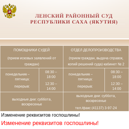
ЛЕНСКИЙ РАЙОННЫЙ СУД
РЕСПУБЛИКИ САХА (ЯКУТИЯ)
ПОМОЩНИКИ СУДЕЙ
ОТДЕЛ ДЕЛОПРОИЗВОДСТВА
(прием исковых заявлений от
(прием граждан, выдача справок,
граждан)
копий решений суда) кабинет № 2
08:30 –
08:30 –
понедельник –
понедельник –
18:00
18:00
пятница:
пятница:
12:30 –
12:30 –
перерыв:
перерыв:
14:00
14:00
выходные дни: суббота,
выходные дни: суббота,
воскресенье
воскресенье
тел./факс (41137) 3-97-24
Изменение реквизитов госпошлины!
Изменение реквизитов госпошлины!