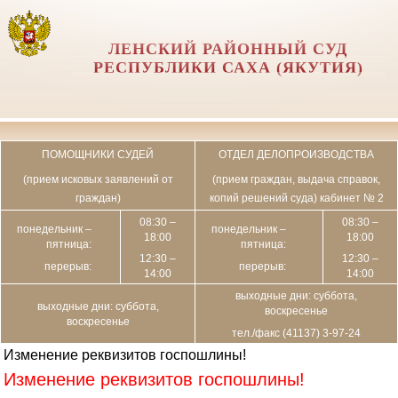
ЛЕНСКИЙ РАЙОННЫЙ СУД
РЕСПУБЛИКИ САХА (ЯКУТИЯ)
ПОМОЩНИКИ СУДЕЙ
ОТДЕЛ ДЕЛОПРОИЗВОДСТВА
(прием исковых заявлений от
(прием граждан, выдача справок,
граждан)
копий решений суда) кабинет № 2
08:30 –
08:30 –
понедельник –
понедельник –
18:00
18:00
пятница:
пятница:
12:30 –
12:30 –
перерыв:
перерыв:
14:00
14:00
выходные дни: суббота,
выходные дни: суббота,
воскресенье
воскресенье
тел./факс (41137) 3-97-24
Изменение реквизитов госпошлины!
Изменение реквизитов госпошлины!