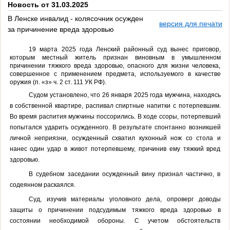
Новость от 31.03.2025
В Ленске инвалид - колясочник осужден
версия для печати
за причинение вреда здоровью
19 марта 2025 года Ленский районный суд вынес приговор,
которым местный житель признан виновным
в умышленном
причинении тяжкого вреда здоровью, опасного для жизни человека,
совершенное с применением предмета, используемого в качестве
оружия
(
п. «з» ч. 2 ст. 111 УК РФ).
Судом установлено, что 26 января 2025 года мужчина, находясь
в собственной квартире, распивал спиртные напитки с потерпевшим.
Во время распития мужчины поссорились. В ходе ссоры, потерпевший
попытался ударить осужденного. В результате спонтанно возникшей
личной неприязни, осужденный схватил кухонный нож со стола и
нанес один удар в живот потерпевшему, причинив ему тяжкий вред
здоровью.
В судебном заседании осужденный вину признал частично, в
содеянном раскаялся.
Суд, изучив материалы уголовного дела, опроверг доводы
защиты о причинении подсудимым тяжкого вреда здоровью в
состоянии необходимой обороны. С учетом обстоятельств