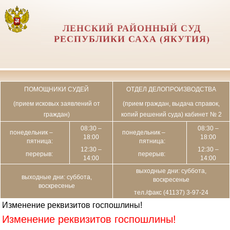
ЛЕНСКИЙ РАЙОННЫЙ СУД
РЕСПУБЛИКИ САХА (ЯКУТИЯ)
ПОМОЩНИКИ СУДЕЙ
ОТДЕЛ ДЕЛОПРОИЗВОДСТВА
(прием исковых заявлений от
(прием граждан, выдача справок,
граждан)
копий решений суда) кабинет № 2
08:30 –
08:30 –
понедельник –
понедельник –
18:00
18:00
пятница:
пятница:
12:30 –
12:30 –
перерыв:
перерыв:
14:00
14:00
выходные дни: суббота,
выходные дни: суббота,
воскресенье
воскресенье
тел./факс (41137) 3-97-24
Изменение реквизитов госпошлины!
Изменение реквизитов госпошлины!