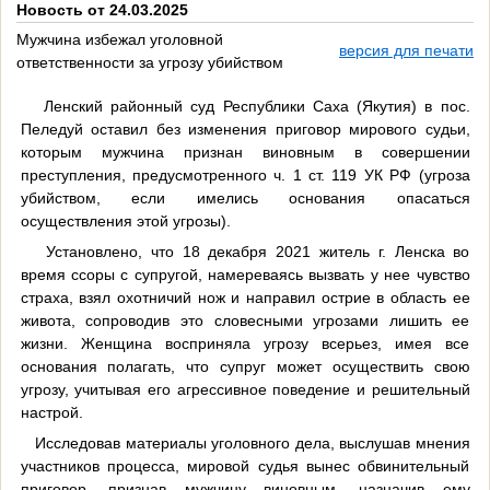
Новость от 24.03.2025
Мужчина избежал уголовной
версия для печати
ответственности за угрозу убийством
Ленский районный суд Республики Саха (Якутия) в пос.
Пеледуй оставил без изменения приговор мирового судьи,
которым мужчина признан виновным в совершении
преступления, предусмотренного ч. 1 ст. 119 УК РФ (угроза
убийством, если имелись основания опасаться
осуществления этой угрозы).
Установлено, что 18 декабря 2021 житель г. Ленска во
время ссоры с супругой, намереваясь вызвать у нее чувство
страха, взял охотничий нож и направил острие в область ее
живота, сопроводив это словесными угрозами лишить ее
жизни. Женщина восприняла угрозу всерьез, имея все
основания полагать, что супруг может осуществить свою
угрозу, учитывая его агрессивное поведение и решительный
настрой.
Исследовав материалы уголовного дела, выслушав мнения
участников процесса, мировой судья вынес обвинительный
приговор, признав мужчину виновным, назначив ему