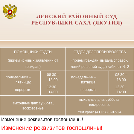
ЛЕНСКИЙ РАЙОННЫЙ СУД
РЕСПУБЛИКИ САХА (ЯКУТИЯ)
ПОМОЩНИКИ СУДЕЙ
ОТДЕЛ ДЕЛОПРОИЗВОДСТВА
(прием исковых заявлений от
(прием граждан, выдача справок,
граждан)
копий решений суда) кабинет № 2
08:30 –
08:30 –
понедельник –
понедельник –
18:00
18:00
пятница:
пятница:
12:30 –
12:30 –
перерыв:
перерыв:
14:00
14:00
выходные дни: суббота,
выходные дни: суббота,
воскресенье
воскресенье
тел./факс (41137) 3-97-24
Изменение реквизитов госпошлины!
Изменение реквизитов госпошлины!