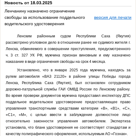
Новость от 18.03.2025
Ленчанину назначено ограничение
свободы за использование поддельного
версия для печати
водительского удостоверения
Ленским районным судом Республики Саха (Якутия)
рассмотрено уголовное дело в отношении ранее не судимого жителя г.
Ленска, обвиняемого в совершении преступления, предусмотренного
ч. 3 ст. 327 УК РФ, мужчина признан виновным и ему назначено
наказание в виде ограничения свободы на срок 4 месяца.
Установлено, что в январе 2025 года мужчина, находясь за
рулем автомобиля «ВАЗ 21120» в районе улицы Победы города
Ленска, Республика Саха (Якутия), был остановлен сотрудником
дорожно-патрульной службы ГАИ ОМВД России по Ленскому району.
Во время проверки документов мужчина предоставил инспектору ДПС
поддельное водительское удостоверение предоставляющее право
управления транспортными средствами категории «В», «В1», «С»,
«С1», «M», с целью ввести в заблуждение должностное лицо
относительно законности управления автомобилем. Экспертиза
установила, что бланк удостоверения не соответствует стандартам и
качеству полиграфического оформления, используемым АО «Гознак».