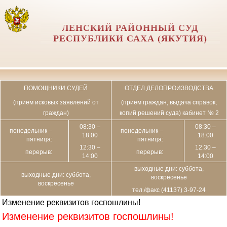
ЛЕНСКИЙ РАЙОННЫЙ СУД
РЕСПУБЛИКИ САХА (ЯКУТИЯ)
ПОМОЩНИКИ СУДЕЙ
ОТДЕЛ ДЕЛОПРОИЗВОДСТВА
(прием исковых заявлений от
(прием граждан, выдача справок,
граждан)
копий решений суда) кабинет № 2
08:30 –
08:30 –
понедельник –
понедельник –
18:00
18:00
пятница:
пятница:
12:30 –
12:30 –
перерыв:
перерыв:
14:00
14:00
выходные дни: суббота,
выходные дни: суббота,
воскресенье
воскресенье
тел./факс (41137) 3-97-24
Изменение реквизитов госпошлины!
Изменение реквизитов госпошлины!