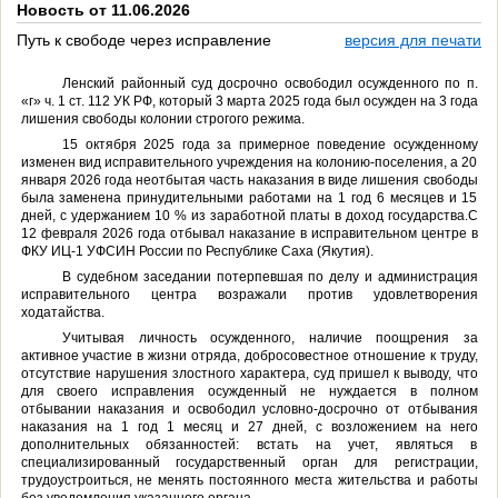
Новость от 11.06.2026
Путь к свободе через исправление
версия для печати
Ленский районный суд досрочно освободил осужденного
по
п.
«г» ч. 1 ст. 112 УК РФ, который 3 марта 2025 года
был осужден на
3 года
лишения свободы колонии строгого режима.
15 октября 2025 года
з
а примерное поведение осужденному
изменен вид исправительного учреждения на колонию-поселения, а 20
января 2026 года
неотбытая часть наказания в виде лишения свободы
была заменена принудительными работами на 1 год 6 месяцев и 15
дней, с удержанием 10 % из заработной платы в доход государства.
С
12 февраля 2026 года отбывал наказание в исправительном центре в
ФКУ ИЦ-1 УФСИН России по Республике Саха (Якутия).
В судебном заседании потерпевшая по делу и
администрация
исправительного центра возражали против удовлетворения
ходатайства.
Учитывая личность осужденного, наличие
поощрения за
активное участие в жизни отряда, добросовестное отношение к труду,
отсутствие нарушения злостного характера,
суд пришел к выводу, что
для своего исправления осужденный не нуждается в полном
отбывании наказания и освободил условно-досрочно от отбывания
наказания на
1 год 1 месяц и 27 дней
, с возложением на него
дополнительных обязанностей: встать на учет, являться в
специализированный государственный орган для регистрации,
трудоустроиться, не менять постоянного места жительства и работы
без уведомления указанного органа.