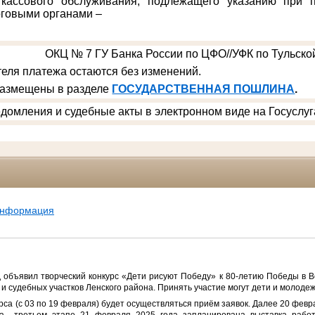
 кассового обслуживания, подлежащего указанию при п
говыми органами –
ОКЦ № 7 ГУ Банка России по ЦФО//УФК по Тульской
еля платежа остаются без изменений.
размещены в разделе
ГОСУДАРСТВЕННАЯ ПОШЛИНА
.
домления и судебные акты в электронном виде на Госуслуг
информация
 объявил творческий конкурс «Дети рисуют Победу» к 80-летию Победы в 
 и судебных участков Ленского района. Принять участие могут дети и молодеж
рса (с 03 по 19 февраля) будет осуществляться приём заявок. Далее 20 фев
 на третьем этапе 21 февраля 2025 года запланирована выставка рабо