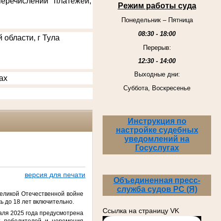
еречислении платежей,
Режим работы суда
Понедельник – Пятница
08:30 - 18:00
 области, г Тула
Перерыв:
12:30 - 14:00
Выходные дни:
ах
Суббота, Воскресенье
Инструкция по
настройке судебных
уведомлений на
Госуслугах
версия для печати
Объединенная пресс-
служба судов РС (Я)
Великой Отечественной войне
ь до 18 лет включительно.
Ссылка на страницу VK
раля 2025 года предусмотрена
т победителей и церемония