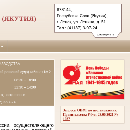
678144,
Республика Саха (Якутия),
 (ЯКУТИЯ)
г. Ленск, ул. Ленина, д. 51
Тел.: (41137) 3-97-24
lensk.jak@sudrf.ru
развернуть
ИЗВОДСТВА
пий решений суда) кабинет № 2
08:30 – 18:00
12:30 – 14:00
а, воскресенье
7) 3-97-24
Запросы ОПФР по постановлению
Правительства РФ от 28.06.2021 №
1037
ссии, осуществляющего