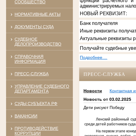
функции расчетного и
СООБЩЕСТВО
администрируемых нало
НОВЫЙ РЕКВИЗИТ
:
НОРМАТИВНЫЕ АКТЫ
Банк получателя
ДОКУМЕНТЫ СУДА
Иные реквизиты получат
Актуальные реквизиты 
СУДЕБНОЕ
ДЕЛОПРОИЗВОДСТВО
Получайте судебные уве
СПРАВОЧНАЯ
Подробнее....
ИНФОРМАЦИЯ
ПРЕСС-СЛУЖБА
ПРЕСС-СЛУЖБА
УПРАВЛЕНИЕ СУДЕБНОГО
Новости
Контактная 
ДЕПАРТАМЕНТА
Новость от 03.02.2025
СУДЫ СУБЪЕКТА РФ
Дети рисуют Победу
ВАКАНСИИ
Ленский районный суд
среди детей работников суда
ПРОТИВОДЕЙСТВИЕ
На первом этапе конку
КОРРУПЦИИ
экспертная оценка работ,