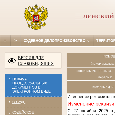
ЛЕНСКИЙ 
СУДЕБНОЕ ДЕЛОПРОИЗВОДСТВО
ТЕРРИТО
ПОМОЩ
ВЕРСИЯ ДЛЯ
СЛАБОВИДЯЩИХ
(прием исковых 
понедельник – пятница:
перерыв:
ПОДАЧА
ПРОЦЕССУАЛЬНЫХ
ДОКУМЕНТОВ В
выходные дни: 
ЭЛЕКТРОННОМ ВИДЕ
Изменение реквизитов 
О СУДЕ
Изменение реквизи
С 27 октября 2025 го
СУДЕЙСКОЕ