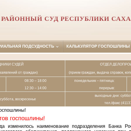
РАЙОННЫЙ СУД РЕСПУБЛИКИ САХА
РИАЛЬНАЯ ПОДСУДНОСТЬ
КАЛЬКУЛЯТОР ГОСПОШЛИНЫ
НИКИ СУДЕЙ
ОТДЕЛ ДЕЛОПРО
заявлений от граждан)
(прием граждан, выдача справок, ко
08:30 – 18:00
понедельник – пятница:
12:30 – 14:00
перерыв:
выходные дни: суббот
суббота, воскресенье
тел./факс (4113
госпошлины!
тов госпошлины!
да изменилось наименование подразделения Банка Ро