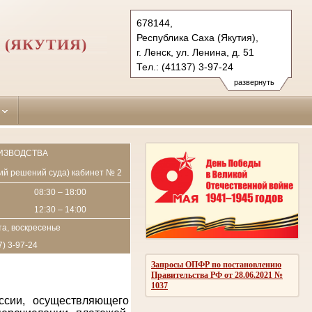
678144,
Республика Саха (Якутия),
 (ЯКУТИЯ)
г. Ленск, ул. Ленина, д. 51
Тел.: (41137) 3-97-24
lensk.jak@sudrf.ru
развернуть
ИЗВОДСТВА
пий решений суда) кабинет № 2
08:30 – 18:00
12:30 – 14:00
а, воскресенье
7) 3-97-24
Запросы ОПФР по постановлению
Правительства РФ от 28.06.2021 №
1037
ссии, осуществляющего