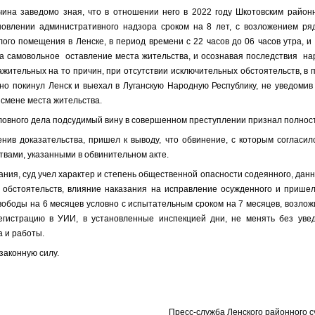
чина заведомо зная, что в отношении него в 2022 году Шкотовским райо
овлении административного надзора сроком на 8 лет, с возложением ря
ого помещения в Ленске, в период времени с 22 часов до 06 часов утра, 
за самовольное оставление места жительства, и осознавая последствия 
жительных на то причин, при отсутствии исключительных обстоятельств, в 
ьно покинул Ленск и выехал в Луганскую Народную Республику, не уведо
 смене места жительства.
ловного дела подсудимый
вину в совершенном преступлении признал полнос
енив доказательства, пришел к выводу, что обвинение, с которым согласи
твами, указанными в обвинительном акте.
ния, суд учел характер и степень общественной опасности содеянного, дан
 обстоятельств, влияние наказания на исправление осужденного и прише
вободы на 6 месяцев условно с испытательным сроком на 7 месяцев,
возлож
егистрацию в УИИ, в установленные инспекцией дни, не менять без уве
а и работы.
 законную силу.
Пресс-служба Ленского районного с