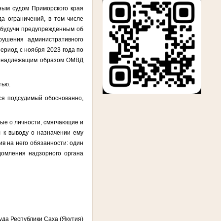
нным судом Приморского края
да ограничений,
в том числе
и будучи предупрежденным об
нарушения административного
период с ноября 2023 года по
мив надлежащим образом ОМВД
тью.
лся подсудимый обоснованно,
ные о личности, смягчающие и
л к выводу о назначении ему
ив на него обязанности: один
домления надзорного органа
уда Республики Саха (Якутия)