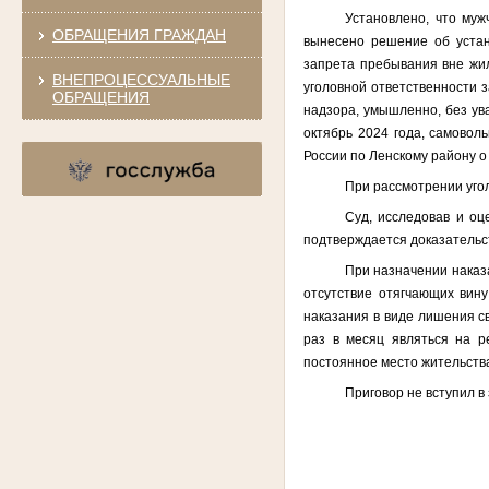
Установлено, что муж
ОБРАЩЕНИЯ ГРАЖДАН
вынесено решение об устан
запрета пребывания вне жил
ВНЕПРОЦЕССУАЛЬНЫЕ
уголовной ответственности 
ОБРАЩЕНИЯ
надзора, умышленно, без ува
октябрь 2024 года, самовол
России по Ленскому району о
При рассмотрении уго
Суд, исследовав и оц
подтверждается доказательс
При назначении наказа
отсутствие отягчающих вину
наказания в виде лишения с
раз в месяц являться на р
постоянное место жительств
Приговор не вступил в