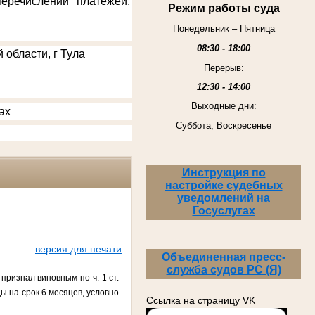
еречислении платежей,
Режим работы суда
Понедельник – Пятница
08:30 - 18:00
 области, г Тула
Перерыв:
12:30 - 14:00
Выходные дни:
ах
Суббота, Воскресенье
Инструкция по
настройке судебных
уведомлений на
Госуслугах
версия для печати
Объединенная пресс-
служба судов РС (Я)
признал виновным по ч. 1 ст.
ы на срок 6 месяцев, условно
Ссылка на страницу VK