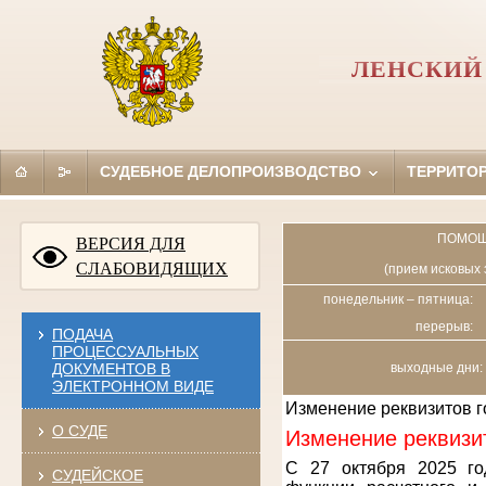
ЛЕНСКИЙ 
СУДЕБНОЕ ДЕЛОПРОИЗВОДСТВО
ТЕРРИТО
ПОМОЩ
ВЕРСИЯ ДЛЯ
СЛАБОВИДЯЩИХ
(прием исковых 
понедельник – пятница:
перерыв:
ПОДАЧА
ПРОЦЕССУАЛЬНЫХ
ДОКУМЕНТОВ В
выходные дни: 
ЭЛЕКТРОННОМ ВИДЕ
Изменение реквизитов 
О СУДЕ
Изменение реквизи
С 27 октября 2025 го
СУДЕЙСКОЕ