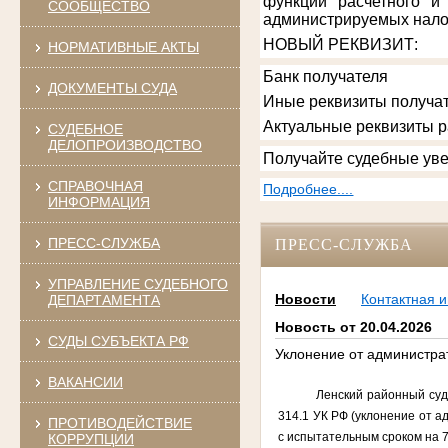
функции расчетного и
СООБЩЕСТВО
администрируемых нало
НОВЫЙ РЕКВИЗИТ
:
НОРМАТИВНЫЕ АКТЫ
Банк получателя
ДОКУМЕНТЫ СУДА
Иные реквизиты получат
Актуальные реквизиты 
СУДЕБНОЕ
ДЕЛОПРОИЗВОДСТВО
Получайте судебные уве
СПРАВОЧНАЯ
Подробнее....
ИНФОРМАЦИЯ
ПРЕСС-СЛУЖБА
ПРЕСС-СЛУЖБА
УПРАВЛЕНИЕ СУДЕБНОГО
Новости
Контактная 
ДЕПАРТАМЕНТА
Новость от 20.04.2026
СУДЫ СУБЪЕКТА РФ
Уклонение от администра
ВАКАНСИИ
Ленский районный суд 
314.1 УК РФ (уклонение от а
ПРОТИВОДЕЙСТВИЕ
с испытательным сроком на 7
КОРРУПЦИИ