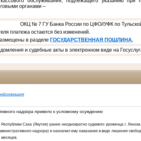
 кассового обслуживания, подлежащего указанию при п
говыми органами –
ОКЦ № 7 ГУ Банка России по ЦФО//УФК по Тульской
еля платежа остаются без изменений.
размещены в разделе
ГОСУДАРСТВЕННАЯ ПОШЛИНА
.
домления и судебные акты в электронном виде на Госуслуг
информация
тивного надзора привело к условному осуждению
Республики Саха (Якутия) ранее неоднократно судимого уроженца г. Ленска 
дминистративного надзора) и назначил ему наказание в виде лишения свобод
 месяцев.