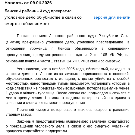
Новость от 09.04.2026
Ленский районный суд прекратил
уголовное дело об убийстве в связи со
версия для печати
смертью обвиняемого
Постановлением Ленского районного суда Республики Саха
(Якутия) прекращено уголовное дело, уголовное преследование в
отношении уроженца г. Ленска обвиняемого в совершении
преступления, предусмотренного п. «д» ч. 2 ст. 105 УК РФ, на
основании пункта 4 части 1 статьи 24 УПК РФ, в связи со смертью.
Установлено, что в ноябре 2005 года,
обвиняемый,
находясь в
частном доме в г. Ленске
из-за личных неприязненных отношений,
обусловленных
ревностью к женщине,
с целью убийства с особой
жестокостью
, нанес твердым тупым предметом, установить который в
ходе следствия не представилось возможным, потерпевшему не менее
1 удара в область туловища. После связал его, поджог дом и скрылся с
места преступления. На момент поджога потерпевший находился в
сознании и скончался на месте преступления.
Причиной смерти потерпевшего явилось острое отравление
угарным газом.
Законным представителем обвиняемого заявлено ходатайство
о прекращении уголовного дела, в связи с его смертью, участники
процесса ходатайство поддержали.