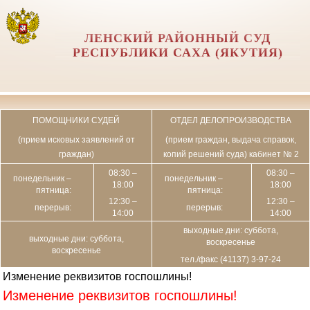
ЛЕНСКИЙ РАЙОННЫЙ СУД
РЕСПУБЛИКИ САХА (ЯКУТИЯ)
ПОМОЩНИКИ СУДЕЙ
ОТДЕЛ ДЕЛОПРОИЗВОДСТВА
(прием исковых заявлений от
(прием граждан, выдача справок,
граждан)
копий решений суда) кабинет № 2
08:30 –
08:30 –
понедельник –
понедельник –
18:00
18:00
пятница:
пятница:
12:30 –
12:30 –
перерыв:
перерыв:
14:00
14:00
выходные дни: суббота,
выходные дни: суббота,
воскресенье
воскресенье
тел./факс (41137) 3-97-24
Изменение реквизитов госпошлины!
Изменение реквизитов госпошлины!