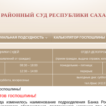
РАЙОННЫЙ СУД РЕСПУБЛИКИ САХА
РИАЛЬНАЯ ПОДСУДНОСТЬ
КАЛЬКУЛЯТОР ГОСПОШЛИНЫ
НИКИ СУДЕЙ
ОТДЕЛ ДЕЛОПРО
заявлений от граждан)
(прием граждан, выдача справок, ко
08:30 – 18:00
понедельник – пятница:
12:30 – 14:00
перерыв:
выходные дни: суббот
суббота, воскресенье
тел./факс (4113
госпошлины!
тов госпошлины!
да изменилось наименование подразделения Банка Ро