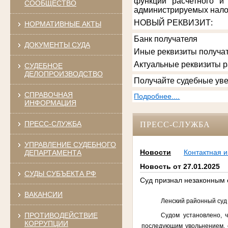
функции расчетного и
СООБЩЕСТВО
администрируемых нало
НОВЫЙ РЕКВИЗИТ
:
НОРМАТИВНЫЕ АКТЫ
Банк получателя
ДОКУМЕНТЫ СУДА
Иные реквизиты получат
Актуальные реквизиты 
СУДЕБНОЕ
ДЕЛОПРОИЗВОДСТВО
Получайте судебные уве
СПРАВОЧНАЯ
Подробнее....
ИНФОРМАЦИЯ
ПРЕСС-СЛУЖБА
ПРЕСС-СЛУЖБА
УПРАВЛЕНИЕ СУДЕБНОГО
Новости
Контактная 
ДЕПАРТАМЕНТА
Новость от 27.01.2025
СУДЫ СУБЪЕКТА РФ
Суд признал незаконным о
ВАКАНСИИ
Ленский районный суд 
ПРОТИВОДЕЙСТВИЕ
Судом установлено, 
КОРРУПЦИИ
последующим увольнением, с