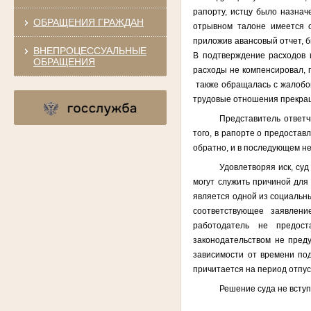
рапорту, истцу было назнач
ОБРАЩЕНИЯ ГРАЖДАН
отрывном талоне имеется о
приложив авансовый отчет, 
ВНЕПРОЦЕССУАЛЬНЫЕ
В подтверждение расходов 
ОБРАЩЕНИЯ
расходы не компенсировал, п
также обращалась с жалобой
трудовые отношения прекращ
Представитель ответч
того, в рапорте о предоста
обратно, и в последующем н
Удовлетворяя иск, суд
могут служить причиной для
является одной из социальны
соответствующее заявлени
работодатель не предост
законодательством не преду
зависимости от времени под
причитается на период отпус
Решение суда не вступ