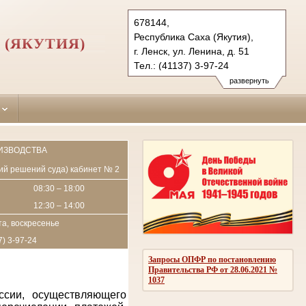
678144,
Республика Саха (Якутия),
 (ЯКУТИЯ)
г. Ленск, ул. Ленина, д. 51
Тел.: (41137) 3-97-24
lensk.jak@sudrf.ru
развернуть
ИЗВОДСТВА
пий решений суда) кабинет № 2
08:30 – 18:00
12:30 – 14:00
а, воскресенье
7) 3-97-24
Запросы ОПФР по постановлению
Правительства РФ от 28.06.2021 №
1037
ссии, осуществляющего