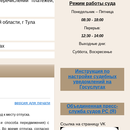
еречислении платежей,
Режим работы суда
Понедельник – Пятница
08:30 - 18:00
 области, г Тула
Перерыв:
12:30 - 14:00
Выходные дни:
ах
Суббота, Воскресенье
Инструкция по
настройке судебных
уведомлений на
Госуслугах
версия для печати
Объединенная пресс-
служба судов РС (Я)
д к месту отпуска.
 и способа передвижения) с
Ссылка на страницу VK
 Во время отпуска, согласно