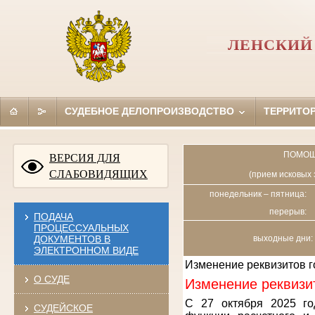
ЛЕНСКИЙ 
СУДЕБНОЕ ДЕЛОПРОИЗВОДСТВО
ТЕРРИТО
ПОМОЩ
ВЕРСИЯ ДЛЯ
СЛАБОВИДЯЩИХ
(прием исковых 
понедельник – пятница:
перерыв:
ПОДАЧА
ПРОЦЕССУАЛЬНЫХ
ДОКУМЕНТОВ В
выходные дни: 
ЭЛЕКТРОННОМ ВИДЕ
Изменение реквизитов 
О СУДЕ
Изменение реквизи
С 27 октября 2025 го
СУДЕЙСКОЕ