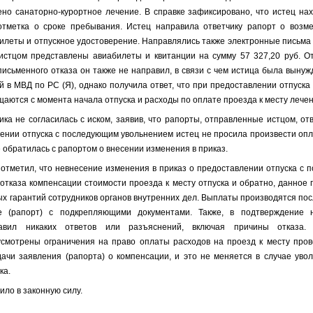
ено санаторно-курортное лечение. В справке зафиксировано, что истец нах
тметка о сроке пребывания. Истец направила ответчику рапорт о возм
билеты и отпускное удостоверение. Направлялись также электронные письма
истцом представлены авиабилеты и квитанции на сумму 57 327,20 руб. От
исьменного отказа он также не направил, в связи с чем истица была вынуж
 в МВД по РС (Я), однако получила ответ,
что при предоставлении отпуска
аются с момента начала отпуска и расходы по оплате проезда к месту лече
ика не согласилась с иском, заявив, что рапорты, отправленные истцом, от
влении отпуска с последующим увольнением
истец не просила произвести опл
е обратилась с рапортом о внесении изменения
в приказ
.
 отметил, что
невнесение
изменения
в приказ
о предоставлении отпуска с 
 отказа компенсации стоимости проезда к месту отпуска и обратно, данное 
х гарантий сотрудников органов внутренних дел. Выплаты производятся посл
е (рапорт) с подкрепляющими документами. Также, в подтверждение 
авил никаких ответов или разъяснений, включая причины отказа.
смотрены ограничения на право оплаты расходов на проезд к месту пров
ачи заявления (рапорта) о компенсации, и это не меняется в случае увол
ка.
ило в законную силу.