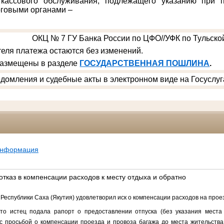
 кассового обслуживания, подлежащего указанию при п
говыми органами –
ОКЦ № 7 ГУ Банка России по ЦФО//УФК по Тульской
еля платежа остаются без изменений.
размещены в разделе
ГОСУДАРСТВЕННАЯ ПОШЛИНА
.
домления и судебные акты в электронном виде на Госуслуг
информация
тказ в компенсации расходов к месту отдыха и обратно
Республики Саха (Якутия) удовлетворил иск о компенсации расходов на проез
что истец подала рапорт о предоставлении отпуска (без указания места
 просьбой о компенсации проезда и провоза багажа до места жительства.