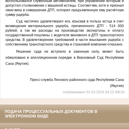
воспользовался служебным автомобилем, при управлении которым и
допустил столкновение с машиной истицы. Соответчик, хотя и признал
свою вину в совершении ДТП, оспорил предъявленную ему расчётную
сумму ущерба.
Суд частично удовлетворил иск, взыскав в пользу истца в счет
возмещения материального ущерба, причиненного ДТП - 514 000
рублей, а так же расходы на производство экспертизы и оплату
государственной пошлины с водителя виновного в ДТП транспортного
средства. В удовлетворении требований в части взыскания ущерба с
собственника транспортного средства и страховой компании отказано.
Решение суда не вступило в законную силу, может быть
обжаловано в апелляционном порядке в Верховный Суд Республики
Саха (Якутия).
Пресс-служба Ленского районного суда Республики Саха
(Якутия)
опубликовано 02.03.2026 04:10 (МСК)
ПОДАЧА ПРОЦЕССУАЛЬНЫХ ДОКУМЕНТОВ В
ЭЛЕКТРОННОМ ВИДЕ