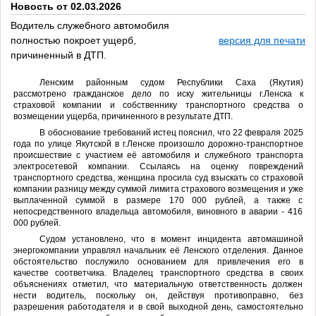
Новость от 02.03.2026
Водитель служебного автомобиля
полностью покроет ущерб,
версия для печати
причиненный в ДТП.
Ленским районным судом Республики Саха (Якутия)
рассмотрено гражданское дело по иску жительницы г.Ленска к
страховой компании и собственнику транспортного средства о
возмещении ущерба, причиненного в результате ДТП.
В обоснование требований истец пояснил, что 22 февраля 2025
года по улице Якутской в г.Ленске произошло дорожно-транспортное
происшествие с участием её автомобиля и служебного транспорта
электросетевой компании. Ссылаясь на оценку повреждений
транспортного средства, женщина просила суд взыскать со страховой
компании разницу между суммой лимита страхового возмещения и уже
выплаченной суммой в размере 170 000 рублей, а также с
непосредственного владельца автомобиля, виновного в аварии - 416
000 рублей.
Судом установлено, что в момент инцидента автомашиной
энергокомпании управлял начальник её Ленского отделения. Данное
обстоятельство послужило основанием для привлечения его в
качестве соответчика. Владелец транспортного средства в своих
объяснениях отметил, что материальную ответственность должен
нести водитель, поскольку он, действуя противоправно, без
разрешения работодателя и в свой выходной день, самостоятельно