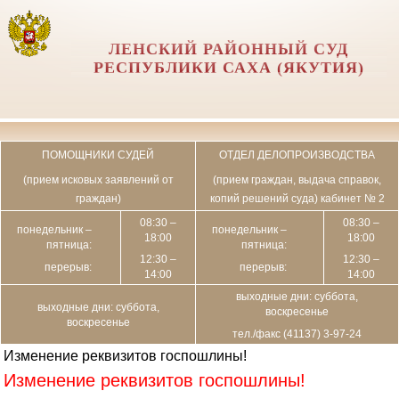
ЛЕНСКИЙ РАЙОННЫЙ СУД
РЕСПУБЛИКИ САХА (ЯКУТИЯ)
ПОМОЩНИКИ СУДЕЙ
ОТДЕЛ ДЕЛОПРОИЗВОДСТВА
(прием исковых заявлений от
(прием граждан, выдача справок,
граждан)
копий решений суда) кабинет № 2
08:30 –
08:30 –
понедельник –
понедельник –
18:00
18:00
пятница:
пятница:
12:30 –
12:30 –
перерыв:
перерыв:
14:00
14:00
выходные дни: суббота,
выходные дни: суббота,
воскресенье
воскресенье
тел./факс (41137) 3-97-24
Изменение реквизитов госпошлины!
Изменение реквизитов госпошлины!