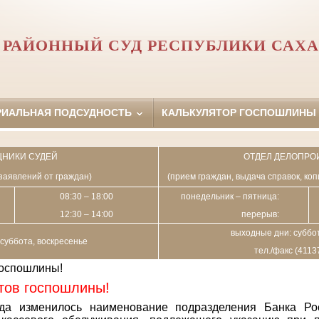
РАЙОННЫЙ СУД РЕСПУБЛИКИ САХА
РИАЛЬНАЯ ПОДСУДНОСТЬ
КАЛЬКУЛЯТОР ГОСПОШЛИНЫ
НИКИ СУДЕЙ
ОТДЕЛ ДЕЛОПРО
заявлений от граждан)
(прием граждан, выдача справок, ко
08:30 – 18:00
понедельник – пятница:
12:30 – 14:00
перерыв:
выходные дни: суббот
суббота, воскресенье
тел./факс (4113
госпошлины!
тов госпошлины!
да изменилось наименование подразделения Банка Ро