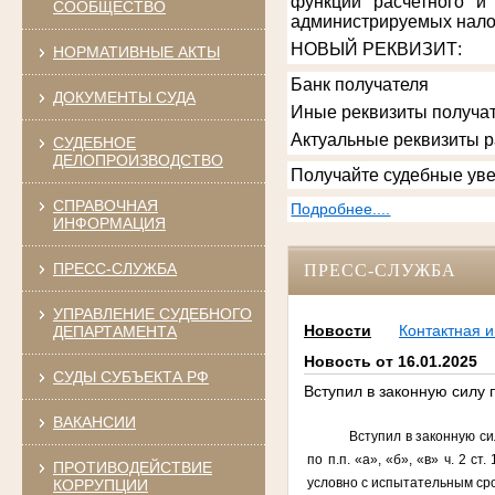
функции расчетного и
СООБЩЕСТВО
администрируемых нало
НОВЫЙ РЕКВИЗИТ
:
НОРМАТИВНЫЕ АКТЫ
Банк получателя
ДОКУМЕНТЫ СУДА
Иные реквизиты получат
Актуальные реквизиты 
СУДЕБНОЕ
ДЕЛОПРОИЗВОДСТВО
Получайте судебные уве
СПРАВОЧНАЯ
Подробнее....
ИНФОРМАЦИЯ
ПРЕСС-СЛУЖБА
ПРЕСС-СЛУЖБА
УПРАВЛЕНИЕ СУДЕБНОГО
Новости
Контактная 
ДЕПАРТАМЕНТА
Новость от 16.01.2025
СУДЫ СУБЪЕКТА РФ
Вступил в законную силу 
ВАКАНСИИ
Вступил в законную си
по п.п. «а», «б», «в» ч. 2 ст.
ПРОТИВОДЕЙСТВИЕ
условно с испытательным сро
КОРРУПЦИИ