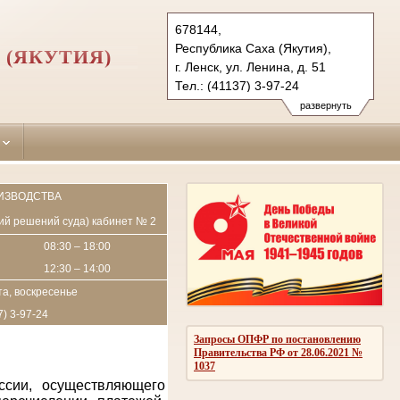
678144,
Республика Саха (Якутия),
 (ЯКУТИЯ)
г. Ленск, ул. Ленина, д. 51
Тел.: (41137) 3-97-24
lensk.jak@sudrf.ru
развернуть
ИЗВОДСТВА
пий решений суда) кабинет № 2
08:30 – 18:00
12:30 – 14:00
а, воскресенье
7) 3-97-24
Запросы ОПФР по постановлению
Правительства РФ от 28.06.2021 №
1037
ссии, осуществляющего