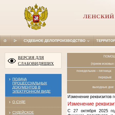
ЛЕНСКИЙ 
СУДЕБНОЕ ДЕЛОПРОИЗВОДСТВО
ТЕРРИТО
ПОМОЩ
ВЕРСИЯ ДЛЯ
СЛАБОВИДЯЩИХ
(прием исковых 
понедельник – пятница:
перерыв:
ПОДАЧА
ПРОЦЕССУАЛЬНЫХ
ДОКУМЕНТОВ В
выходные дни: 
ЭЛЕКТРОННОМ ВИДЕ
Изменение реквизитов 
О СУДЕ
Изменение реквизи
С 27 октября 2025 го
СУДЕЙСКОЕ