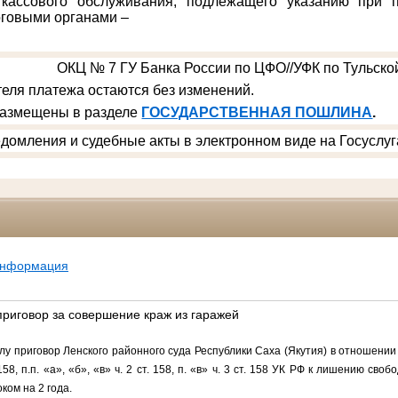
 кассового обслуживания, подлежащего указанию при п
говыми органами –
ОКЦ № 7 ГУ Банка России по ЦФО//УФК по Тульской
еля платежа остаются без изменений.
размещены в разделе
ГОСУДАРСТВЕННАЯ ПОШЛИНА
.
домления и судебные акты в электронном виде на Госуслуг
информация
приговор за совершение краж из гаражей
лу приговор Ленского районного суда Республики Саха (Якутия) в отношении 
 158, п.п. «а», «б», «в» ч. 2 ст. 158, п. «в» ч. 3 ст. 158 УК РФ к
лишению свобод
ком на 2 года.