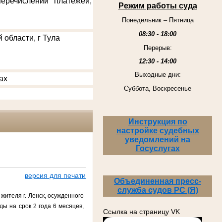
еречислении платежей,
Режим работы суда
Понедельник – Пятница
08:30 - 18:00
 области, г Тула
Перерыв:
12:30 - 14:00
Выходные дни:
ах
Суббота, Воскресенье
Инструкция по
настройке судебных
уведомлений на
Госуслугах
версия для печати
Объединенная пресс-
служба судов РС (Я)
жителя г. Ленск, осужденного
ы на срок 2 года 6 месяцев,
Ссылка на страницу VK