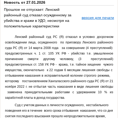
Новость от 27.01.2026
Прошлое не отпускает: Ленский
районный суд отказал осужденному за
версия для печати
убийства и кражи в УДО, несмотря на
положительные характеристики
Ленский районный суд РС (Я) отказал в условно досрочном
освобождении лица, осужденного по приговору Ленского районного
суда РС (Я) от 14 марта 2008 года за совершение (4 преступлений)
предусмотренных ч. 1 ст. 105 УК РФ - убийство т.е. умышленное
причинение смерти другому человеку, (3 преступлений)
предусмотренных ст. 158 УК РФ - кража, т.е. тайное хищение чужого
имущества, окончательно к 22 годам 6 месяцам лишения свободы с
отбыванием наказания в исправительной колонии строгого режима,
которому постановлением Хангаласского районного суда РС (Я) от 21
нояб
ря 2022 г. не отбытая часть наказания в виде лишения свободы
заменена принудительными работами с удержанием 10 % из
заработной платы в доход государства.
Суд с учетом данных о личности осужденного, нестабильного
поведения его в течение всего срока отбывания наказания, что со дня
снятия последнего взыскания прошло непродолжительное время,