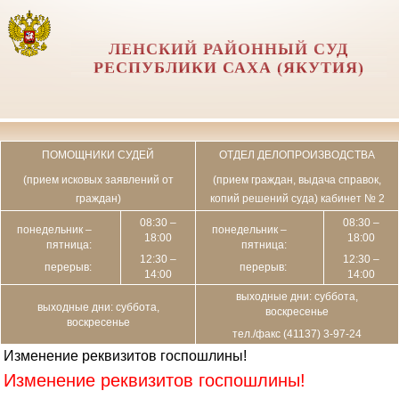
ЛЕНСКИЙ РАЙОННЫЙ СУД
РЕСПУБЛИКИ САХА (ЯКУТИЯ)
ПОМОЩНИКИ СУДЕЙ
ОТДЕЛ ДЕЛОПРОИЗВОДСТВА
(прием исковых заявлений от
(прием граждан, выдача справок,
граждан)
копий решений суда) кабинет № 2
08:30 –
08:30 –
понедельник –
понедельник –
18:00
18:00
пятница:
пятница:
12:30 –
12:30 –
перерыв:
перерыв:
14:00
14:00
выходные дни: суббота,
выходные дни: суббота,
воскресенье
воскресенье
тел./факс (41137) 3-97-24
Изменение реквизитов госпошлины!
Изменение реквизитов госпошлины!