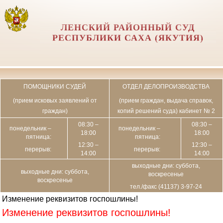
ЛЕНСКИЙ РАЙОННЫЙ СУД
РЕСПУБЛИКИ САХА (ЯКУТИЯ)
ПОМОЩНИКИ СУДЕЙ
ОТДЕЛ ДЕЛОПРОИЗВОДСТВА
(прием исковых заявлений от
(прием граждан, выдача справок,
граждан)
копий решений суда) кабинет № 2
08:30 –
08:30 –
понедельник –
понедельник –
18:00
18:00
пятница:
пятница:
12:30 –
12:30 –
перерыв:
перерыв:
14:00
14:00
выходные дни: суббота,
выходные дни: суббота,
воскресенье
воскресенье
тел./факс (41137) 3-97-24
Изменение реквизитов госпошлины!
Изменение реквизитов госпошлины!