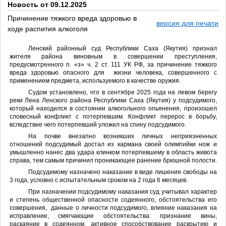
Новость от 09.12.2025
Причинение тяжкого вреда здоровью в
версия для печати
ходе распития алкоголя
Ленский районный суд Республики Саха (Якутия) признал
жителя района виновным в совершении преступления,
предусмотренного п. «з» ч. 2 ст. 111 УК РФ, за причинение тяжкого
вреда здоровью опасного для жизни человека, совершенного с
применением предмета, используемого в качестве оружия.
Судом установлено, что в сентябре 2025 года на левом берегу
реки Лена Ленского района Республики Саха (Якутия) у подсудимого,
который находился в состоянии алкогольного опьянения, произошел
словесный конфликт с потерпевшим. Конфликт перерос в борьбу,
вследствие чего потерпевший уложил на спину подсудимого.
На почве внезапно возникших личных неприязненных
отношений подсудимый достал из кармана своей олимпийки нож и
умышленно нанес два удара клинком потерпевшему в область живота
справа, тем самым причинил проникающее ранение брюшной полости.
Подсудимому назначено наказание в виде лишения свободы на
3 года, условно с испытательным сроком на 2 года 6 месяцев.
При назначении подсудимому наказания суд учитывал характер
и степень общественной опасности содеянного, обстоятельства его
совершения, данные о личности подсудимого, влияние наказания на
исправление, смягчающие обстоятельства: признание вины,
раскаяние в содеянном, активное способствование раскрытию и