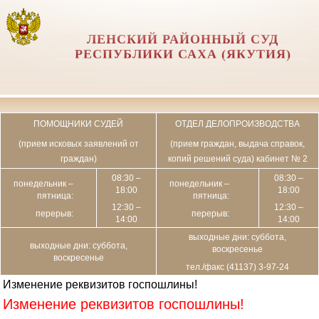
ЛЕНСКИЙ РАЙОННЫЙ СУД
РЕСПУБЛИКИ САХА (ЯКУТИЯ)
ПОМОЩНИКИ СУДЕЙ
ОТДЕЛ ДЕЛОПРОИЗВОДСТВА
(прием исковых заявлений от
(прием граждан, выдача справок,
граждан)
копий решений суда) кабинет № 2
08:30 –
08:30 –
понедельник –
понедельник –
18:00
18:00
пятница:
пятница:
12:30 –
12:30 –
перерыв:
перерыв:
14:00
14:00
выходные дни: суббота,
выходные дни: суббота,
воскресенье
воскресенье
тел./факс (41137) 3-97-24
Изменение реквизитов госпошлины!
Изменение реквизитов госпошлины!