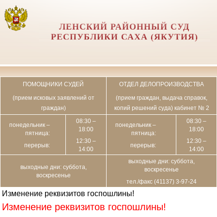
ЛЕНСКИЙ РАЙОННЫЙ СУД
РЕСПУБЛИКИ САХА (ЯКУТИЯ)
ПОМОЩНИКИ СУДЕЙ
ОТДЕЛ ДЕЛОПРОИЗВОДСТВА
(прием исковых заявлений от
(прием граждан, выдача справок,
граждан)
копий решений суда) кабинет № 2
08:30 –
08:30 –
понедельник –
понедельник –
18:00
18:00
пятница:
пятница:
12:30 –
12:30 –
перерыв:
перерыв:
14:00
14:00
выходные дни: суббота,
выходные дни: суббота,
воскресенье
воскресенье
тел./факс (41137) 3-97-24
Изменение реквизитов госпошлины!
Изменение реквизитов госпошлины!