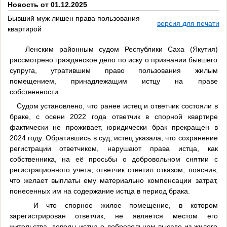
Новость от 01.12.2025
Бывший муж лишен права пользования
версия для печати
квартирой
Ленским районным судом Республики Саха (Якутия)
рассмотрено гражданское дело по иску о признании бывшего
супруга, утратившим право пользования жилым
помещением, принадлежащим истцу на праве
собственности.
Судом установлено, что ранее истец и ответчик состояли в
браке, с осени 2022 года ответчик в спорной квартире
фактически не проживает, юридически брак прекращен в
2024 году. Обратившись в суд, истец указала, что сохранение
регистрации ответчиком, нарушают права истца, как
собственника, на её просьбы о добровольном снятии с
регистрационного учета, ответчик ответил отказом, пояснив,
что желает выплаты ему материально компенсации затрат,
понесенных им на содержание истца в период брака.
И что спорное жилое помещение, в котором
зарегистрирован ответчик, не является местом его
жительства, доводы истца о добровольном выезде из жилого