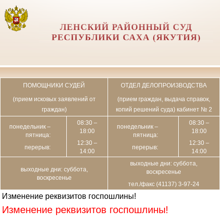
ЛЕНСКИЙ РАЙОННЫЙ СУД
РЕСПУБЛИКИ САХА (ЯКУТИЯ)
ПОМОЩНИКИ СУДЕЙ
ОТДЕЛ ДЕЛОПРОИЗВОДСТВА
(прием исковых заявлений от
(прием граждан, выдача справок,
граждан)
копий решений суда) кабинет № 2
08:30 –
08:30 –
понедельник –
понедельник –
18:00
18:00
пятница:
пятница:
12:30 –
12:30 –
перерыв:
перерыв:
14:00
14:00
выходные дни: суббота,
выходные дни: суббота,
воскресенье
воскресенье
тел./факс (41137) 3-97-24
Изменение реквизитов госпошлины!
Изменение реквизитов госпошлины!