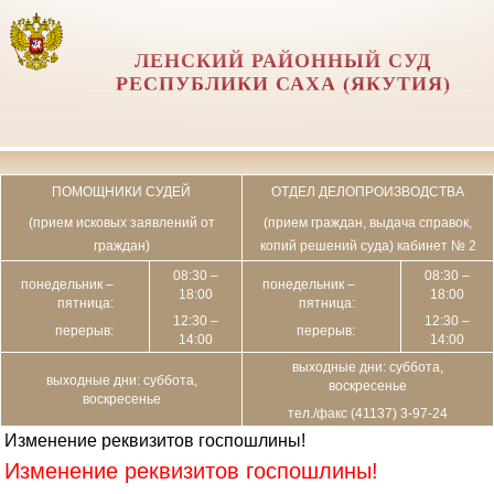
ЛЕНСКИЙ РАЙОННЫЙ СУД
РЕСПУБЛИКИ САХА (ЯКУТИЯ)
ПОМОЩНИКИ СУДЕЙ
ОТДЕЛ ДЕЛОПРОИЗВОДСТВА
(прием исковых заявлений от
(прием граждан, выдача справок,
граждан)
копий решений суда) кабинет № 2
08:30 –
08:30 –
понедельник –
понедельник –
18:00
18:00
пятница:
пятница:
12:30 –
12:30 –
перерыв:
перерыв:
14:00
14:00
выходные дни: суббота,
выходные дни: суббота,
воскресенье
воскресенье
тел./факс (41137) 3-97-24
Изменение реквизитов госпошлины!
Изменение реквизитов госпошлины!