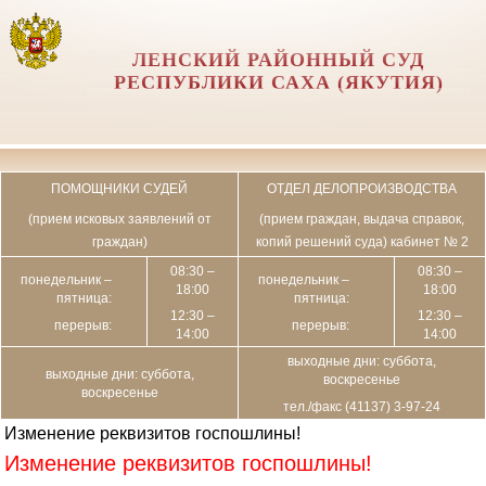
ЛЕНСКИЙ РАЙОННЫЙ СУД
РЕСПУБЛИКИ САХА (ЯКУТИЯ)
ПОМОЩНИКИ СУДЕЙ
ОТДЕЛ ДЕЛОПРОИЗВОДСТВА
(прием исковых заявлений от
(прием граждан, выдача справок,
граждан)
копий решений суда) кабинет № 2
08:30 –
08:30 –
понедельник –
понедельник –
18:00
18:00
пятница:
пятница:
12:30 –
12:30 –
перерыв:
перерыв:
14:00
14:00
выходные дни: суббота,
выходные дни: суббота,
воскресенье
воскресенье
тел./факс (41137) 3-97-24
Изменение реквизитов госпошлины!
Изменение реквизитов госпошлины!