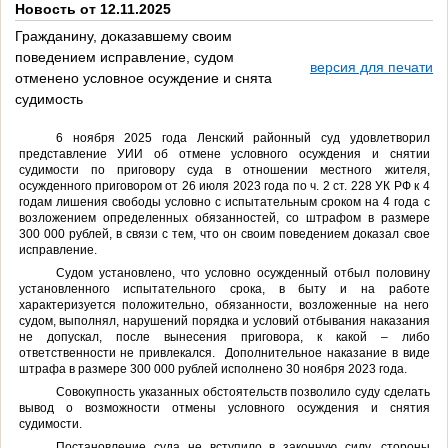
Новость от 12.11.2025
Гражданину, доказавшему своим
поведением исправление, судом
версия для печати
отменено условное осуждение и снята
судимость
6 ноября 2025 года Ленский районный суд удовлетворил
представление УИИ об отмене условного осуждения и снятии
судимости по приговору суда в отношении местного жителя,
осужденного приговором от 26 июля 2023 года по ч. 2 ст. 228 УК РФ к 4
годам лишения свободы условно с испытательным сроком на 4 года с
возложением определенных обязанностей, со штрафом в размере
300 000 рублей, в связи с тем, что он своим поведением доказал свое
исправление.
Судом установлено, что условно осужденный отбыл половину
установленного испытательного срока, в быту и на работе
характеризуется положительно, обязанности, возложенные на него
судом, выполнял, нарушений порядка и условий отбывания наказания
не допускал, после вынесения приговора, к какой – либо
ответственности не привлекался. Дополнительное наказание в виде
штрафа в размере 300 000 рублей исполнено 30 ноября 2023 года.
Совокупность указанных обстоятельств позволило суду сделать
вывод о возможности отмены условного осуждения и снятия
судимости.
Постановление суда не вступило в законную силу, стороны