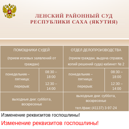
ЛЕНСКИЙ РАЙОННЫЙ СУД
РЕСПУБЛИКИ САХА (ЯКУТИЯ)
ПОМОЩНИКИ СУДЕЙ
ОТДЕЛ ДЕЛОПРОИЗВОДСТВА
(прием исковых заявлений от
(прием граждан, выдача справок,
граждан)
копий решений суда) кабинет № 2
08:30 –
08:30 –
понедельник –
понедельник –
18:00
18:00
пятница:
пятница:
12:30 –
12:30 –
перерыв:
перерыв:
14:00
14:00
выходные дни: суббота,
выходные дни: суббота,
воскресенье
воскресенье
тел./факс (41137) 3-97-24
Изменение реквизитов госпошлины!
Изменение реквизитов госпошлины!