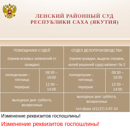
ЛЕНСКИЙ РАЙОННЫЙ СУД
РЕСПУБЛИКИ САХА (ЯКУТИЯ)
ПОМОЩНИКИ СУДЕЙ
ОТДЕЛ ДЕЛОПРОИЗВОДСТВА
(прием исковых заявлений от
(прием граждан, выдача справок,
граждан)
копий решений суда) кабинет № 2
08:30 –
08:30 –
понедельник –
понедельник –
18:00
18:00
пятница:
пятница:
12:30 –
12:30 –
перерыв:
перерыв:
14:00
14:00
выходные дни: суббота,
выходные дни: суббота,
воскресенье
воскресенье
тел./факс (41137) 3-97-24
Изменение реквизитов госпошлины!
Изменение реквизитов госпошлины!