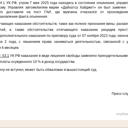
64.1 УК РФ, утром
7 мая 2025
года находясь в состоянии опьянения, управ
ому. Управляя автомобилем
марки
«Дайхатсу Хайджет»
он был замечен 
его
доставили на пост ГАИ
, где мужчина отказался от прохождени
тановления факта опьянения.
гчающих наказание обстоятельств, таких как
полное признание вины, раская
тей, а также обстоятельства отягчающего наказание рецидив прес
ополнительного наказания по приговору суда от 07 ноября 2022 года, окон
а 2 года, с лишением права заниматься деятельностью, связанной с 
и 6 месяцев.
т. 53.1
УК РФ наказание в виде лишения свободы заменено принудительными 
платы осужденного 10 % в доход государства.
илу не вступил,
может быть обжалован в вышестоящий суд.
Пресс-слу
опубли