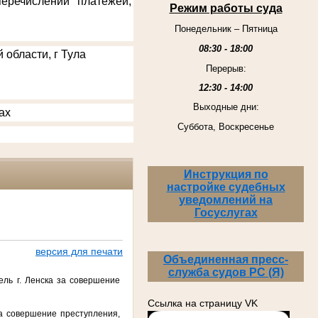
еречислении платежей,
Режим работы суда
Понедельник – Пятница
08:30 - 18:00
 области, г Тула
Перерыв:
12:30 - 14:00
Выходные дни:
ах
Суббота, Воскресенье
Инструкция по
настройке судебных
уведомлений на
Госуслугах
версия для печати
Объединенная пресс-
служба судов РС (Я)
ль г. Ленска за совершение
Ссылка на страницу VK
за совершение преступления,