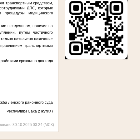
лял транспортным средством,
сотрудниками ДПС, которые
я процедуры медицинского
ние в содеянном, наличие на
туплений,
путем частичного
чательно назначено наказание
управлением транспортными
работами сроком на два года
жба Ленского районного суда
Республики Саха (Якутия)
ковано 30.10.2025 03:24 (МСК)