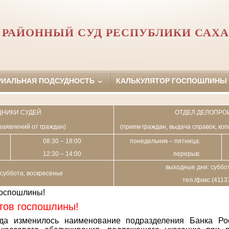
РАЙОННЫЙ СУД РЕСПУБЛИКИ САХА
РИАЛЬНАЯ ПОДСУДНОСТЬ
КАЛЬКУЛЯТОР ГОСПОШЛИНЫ
НИКИ СУДЕЙ
ОТДЕЛ ДЕЛОПРО
заявлений от граждан)
(прием граждан, выдача справок, ко
08:30 – 18:00
понедельник – пятница:
12:30 – 14:00
перерыв:
выходные дни: суббот
суббота, воскресенье
тел./факс (4113
госпошлины!
тов госпошлины!
да изменилось наименование подразделения Банка Ро