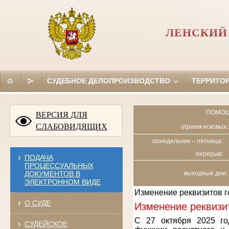
ЛЕНСКИЙ 
СУДЕБНОЕ ДЕЛОПРОИЗВОДСТВО
ТЕРРИТО
ПОМОЩ
ВЕРСИЯ ДЛЯ
СЛАБОВИДЯЩИХ
(прием исковых 
понедельник – пятница:
перерыв:
ПОДАЧА
ПРОЦЕССУАЛЬНЫХ
ДОКУМЕНТОВ В
выходные дни: 
ЭЛЕКТРОННОМ ВИДЕ
Изменение реквизитов 
О СУДЕ
Изменение реквизи
С 27 октября 2025 го
СУДЕЙСКОЕ