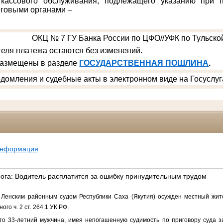
 кассового обслуживания, подлежащего указанию при п
говыми органами –
ОКЦ № 7 ГУ Банка России по ЦФО//УФК по Тульской
еля платежа остаются без изменений.
размещены в разделе
ГОСУДАРСТВЕННАЯ ПОШЛИНА
.
домления и судебные акты в электронном виде на Госуслуг
информация
рога: Водитель расплатится за ошибку принудительным трудом
Ленским районным судом Республики Саха (Якутия) осужден местный жите
го ч. 2 ст. 264.1 УК РФ.
то 33-летний мужчина, имея непогашенную судимость по приговору суда 