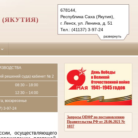
678144,
Республика Саха (Якутия),
 (ЯКУТИЯ)
г. Ленск, ул. Ленина, д. 51
Тел.: (41137) 3-97-24
lensk.jak@sudrf.ru
развернуть
ИЗВОДСТВА
пий решений суда) кабинет № 2
08:30 – 18:00
12:30 – 14:00
а, воскресенье
7) 3-97-24
Запросы ОПФР по постановлению
Правительства РФ от 28.06.2021 №
1037
ссии, осуществляющего