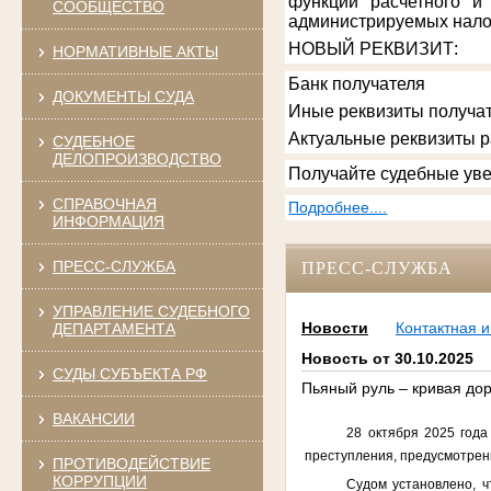
функции расчетного и
СООБЩЕСТВО
администрируемых нало
НОВЫЙ РЕКВИЗИТ
:
НОРМАТИВНЫЕ АКТЫ
Банк получателя
ДОКУМЕНТЫ СУДА
Иные реквизиты получат
Актуальные реквизиты 
СУДЕБНОЕ
ДЕЛОПРОИЗВОДСТВО
Получайте судебные уве
СПРАВОЧНАЯ
Подробнее....
ИНФОРМАЦИЯ
ПРЕСС-СЛУЖБА
ПРЕСС-СЛУЖБА
УПРАВЛЕНИЕ СУДЕБНОГО
Новости
Контактная 
ДЕПАРТАМЕНТА
Новость от 30.10.2025
СУДЫ СУБЪЕКТА РФ
Пьяный руль – кривая до
ВАКАНСИИ
28 октября 2025 года
преступления, предусмотренно
ПРОТИВОДЕЙСТВИЕ
КОРРУПЦИИ
Судом установлено, ч