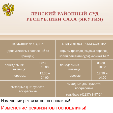
ЛЕНСКИЙ РАЙОННЫЙ СУД
РЕСПУБЛИКИ САХА (ЯКУТИЯ)
ПОМОЩНИКИ СУДЕЙ
ОТДЕЛ ДЕЛОПРОИЗВОДСТВА
(прием исковых заявлений от
(прием граждан, выдача справок,
граждан)
копий решений суда) кабинет № 2
08:30 –
08:30 –
понедельник –
понедельник –
18:00
18:00
пятница:
пятница:
12:30 –
12:30 –
перерыв:
перерыв:
14:00
14:00
выходные дни: суббота,
выходные дни: суббота,
воскресенье
воскресенье
тел./факс (41137) 3-97-24
Изменение реквизитов госпошлины!
Изменение реквизитов госпошлины!