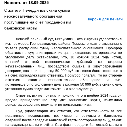
Новость от 18.09.2025
С жителя Пеледуя взыскана сумма
неосновательного обогащения,
версия для печати
поступившие на счет проданной им
банковской карты
Ленский районный суд Республики Саха (Якутия) удовлетворил
иск прокурора Горнозаводского района Пермского края о взыскании с
жителя республики сумму неосновательного обогащения. Прокурор
обратился в суд в интересах истца, признанного потерпевшим по
уголовному делу. Установлено, что, 18 ноября 2024 года истец,
ставший жертвой мошеннических действий со стороны
неустановленных лиц, посредством обмана и злоупотребления
доверием, совершил перевод 50 000 руб. со своего банковского счета
на счет, принадлежащий ответчику. Прокурор полагал, что на стороне
ответчика возникло неосновательное обогащение за счет
потерпевшего по уголовному делу в размере 50 000 руб. в связи с чем,
указанная сумма подлежит взысканию в пользу истца.
Ответчик иск не признал и пояснил, что в ноябре 2024 года он
продал принадлежащие ему две банковские карты, каких-либо
денежных средств не получал и не пользовался ими.
Суд, удовлетворяя иск отметил, что ответственность за все
негативные последствия, возникшие в результате банковских
операций после передачи банковской карты постороннему лицу, лежит
на владельце карты и счёта. Сам факт передачи банковской карты в