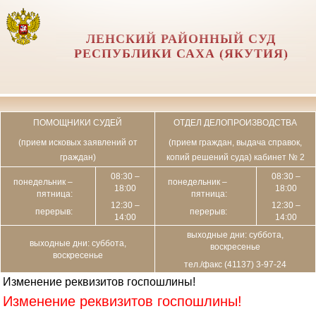
ЛЕНСКИЙ РАЙОННЫЙ СУД
РЕСПУБЛИКИ САХА (ЯКУТИЯ)
ПОМОЩНИКИ СУДЕЙ
ОТДЕЛ ДЕЛОПРОИЗВОДСТВА
(прием исковых заявлений от
(прием граждан, выдача справок,
граждан)
копий решений суда) кабинет № 2
08:30 –
08:30 –
понедельник –
понедельник –
18:00
18:00
пятница:
пятница:
12:30 –
12:30 –
перерыв:
перерыв:
14:00
14:00
выходные дни: суббота,
выходные дни: суббота,
воскресенье
воскресенье
тел./факс (41137) 3-97-24
Изменение реквизитов госпошлины!
Изменение реквизитов госпошлины!