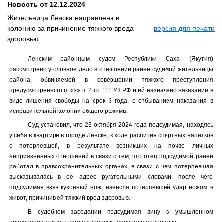
Новость от 12.12.2024
Жительница Ленска направлена в
колонию за причинение тяжкого вреда
версия для печати
здоровью
Ленским районным судом Республики Саха (Якутия)
рассмотрено уголовное дело в отношении ранее судимой жительницы
района, обвиняемой в совершении тяжкого преступления
предусмотренного п. «з» ч. 2 ст. 111 УК РФ и ей назначено наказание в
виде лишения свободы на срок 3 года, с отбыванием наказания в
исправительной колонии общего режима.
Суд установил, что 23 октября 2024 года подсудимая, находясь
у себя в квартире в городе Ленске, в ходе распития спиртных напитков
с потерпевшей, в результате возникших на почве личных
неприязненных отношений в связи с тем, что отец подсудимой ранее
работал в правоохранительных органах, в связи с чем потерпевшая
высказывалась в её адрес ругательными словами, после чего
подсудимая взяв кухонный нож, нанесла потерпевшей удар ножом в
живот, причинив ей тяжкий вред здоровью.
В судебном заседании подсудимая вину в умышленном
причинении тяжкого вреда здоровью, признала полностью.