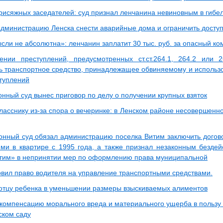
рисяжных заседателей: суд признал ленчанина невиновным в гибе
администрацию Ленска снести аварийные дома и ограничить доступ
сли не абсолютна»: ленчанин заплатит 30 тыс. руб. за опасный к
нии преступлений, предусмотренных ст.ст.264.1, 264.2 или 
ь транспортное средство, принадлежащее обвиняемому и использ
туплений
онный суд вынес приговор по делу о получении крупных взяток
ласснику из-за спора о вечеринке: в Ленском районе несовершенн
онный суд обязал администрацию поселка Витим заключить догов
и в квартире с 1995 года, а также признал незаконным безде
тим» в непринятии мер по оформлению права муниципальной
овил право водителя на управление транспортными средствами.
 отцу ребенка в уменьшении размеры взыскиваемых алиментов
 компенсацию морального вреда и материального ущерба в пользу
ском саду