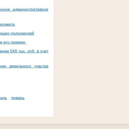
онное административное
 бюджета
лишен полномочий
и его премии.
нии 549 тыс. руб. в счет
нии земельного участка
аль
январь