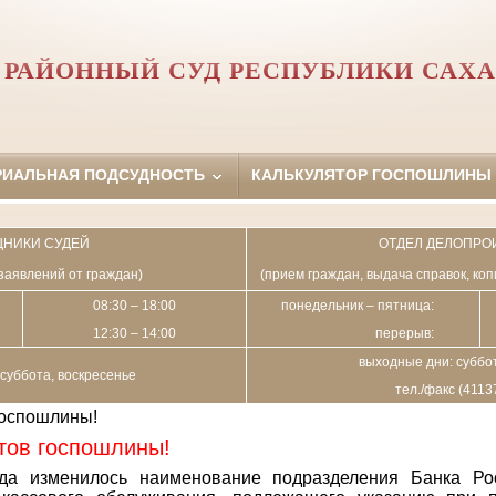
РАЙОННЫЙ СУД РЕСПУБЛИКИ САХА
РИАЛЬНАЯ ПОДСУДНОСТЬ
КАЛЬКУЛЯТОР ГОСПОШЛИНЫ
НИКИ СУДЕЙ
ОТДЕЛ ДЕЛОПРО
заявлений от граждан)
(прием граждан, выдача справок, ко
08:30 – 18:00
понедельник – пятница:
12:30 – 14:00
перерыв:
выходные дни: суббот
суббота, воскресенье
тел./факс (4113
госпошлины!
тов госпошлины!
да изменилось наименование подразделения Банка Ро