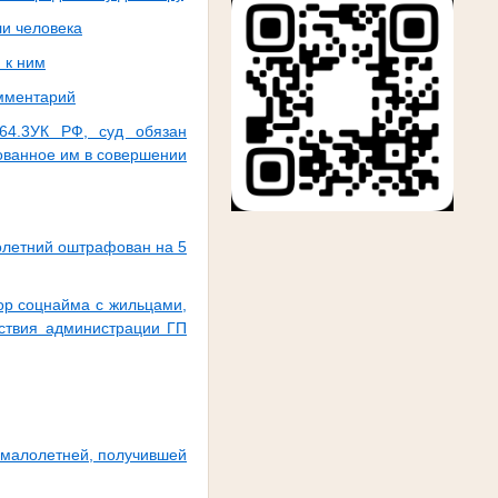
ли человека
 к ним
омментарий
264.3УК РФ, суд обязан
ованное им в совершении
олетний оштрафован на 5
ор соцнайма с жильцами,
йствия администрации ГП
 малолетней, получившей