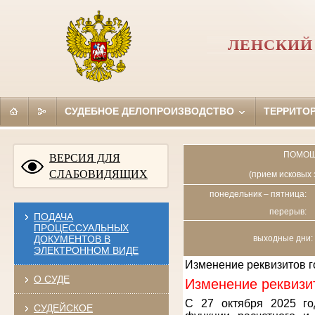
ЛЕНСКИЙ 
СУДЕБНОЕ ДЕЛОПРОИЗВОДСТВО
ТЕРРИТО
ПОМОЩ
ВЕРСИЯ ДЛЯ
СЛАБОВИДЯЩИХ
(прием исковых 
понедельник – пятница:
перерыв:
ПОДАЧА
ПРОЦЕССУАЛЬНЫХ
ДОКУМЕНТОВ В
выходные дни: 
ЭЛЕКТРОННОМ ВИДЕ
Изменение реквизитов 
О СУДЕ
Изменение реквизи
С 27 октября 2025 го
СУДЕЙСКОЕ