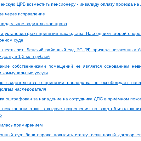
Ленскую ЦРБ возместить пенсионеру - инвалиду оплату проезда на
де через исправление
 поддельное водительское право
 и установил факт принятия наследства. Наследники второй очере
онном суде
а шесть лет: Ленский районный суд РС (Я) признал незаконным б
 долгу в 1,3 млн рублей
вание собственниками помещений не является основанием нев
 коммунальные услуги
е свидетельства о принятии наследства не освобождает насл
 долгам наследодателя
ка оштрафован за нападение на сотрудника ДПС в приёмном поко
 незаконным отказ в выдаче разрешения на ввод объекта капит
ю
чилась примирением
онный суд: банк вправе повысить ставку, если новый договор с