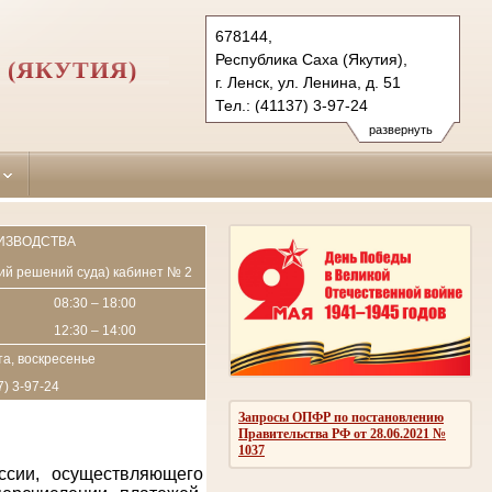
678144,
Республика Саха (Якутия),
 (ЯКУТИЯ)
г. Ленск, ул. Ленина, д. 51
Тел.: (41137) 3-97-24
lensk.jak@sudrf.ru
развернуть
ИЗВОДСТВА
пий решений суда) кабинет № 2
08:30 – 18:00
12:30 – 14:00
а, воскресенье
7) 3-97-24
Запросы ОПФР по постановлению
Правительства РФ от 28.06.2021 №
1037
ссии, осуществляющего