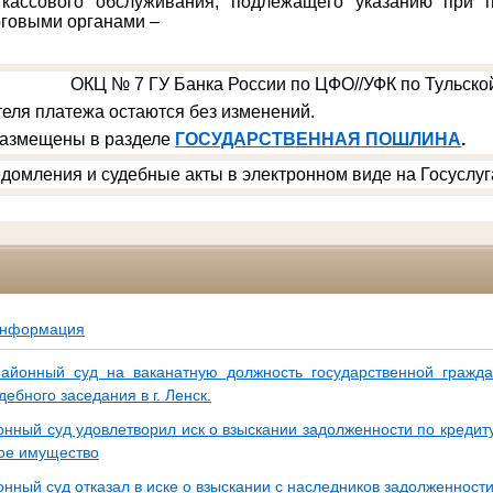
 кассового обслуживания, подлежащего указанию при п
говыми органами –
ОКЦ № 7 ГУ Банка России по ЦФО//УФК по Тульской
еля платежа остаются без изменений.
размещены в разделе
ГОСУДАРСТВЕННАЯ ПОШЛИНА
.
домления и судебные акты в электронном виде на Госуслуг
информация
айонный суд на ваканатную должность государственной гражда
дебного заседания в г. Ленск.
онный суд удовлетворил иск о взыскании задолженности по кредит
ое имущество
нный суд отказал в иске о взыскании с наследников задолженност