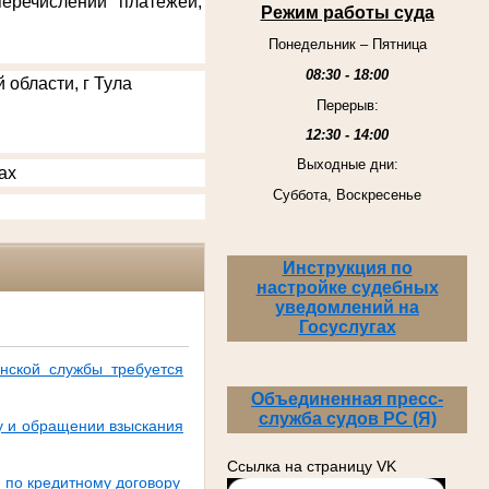
еречислении платежей,
Режим работы суда
Понедельник – Пятница
08:30 - 18:00
 области, г Тула
Перерыв:
12:30 - 14:00
Выходные дни:
ах
Суббота, Воскресенье
Инструкция по
настройке судебных
уведомлений на
Госуслугах
нской службы требуется
Объединенная пресс-
служба судов РС (Я)
у и обращении взыскания
Ссылка на страницу VK
и по кредитному договору