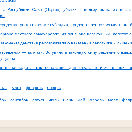
ые риски
 с Республики Саха (Якутия) убытки в пользу истца за незак
ние
 средства гранта в форме субсидии, предоставленной из местного
 органа местного самоуправления признано незаконным: депутат 
 законным действия работодателя о наказании работника и лишени
азрешения — заплати: Вступило в законную силу решение о взыска
 ущерба
асти наследства как основание для отказа в иске о призна
рель
март
февраль
январь
брь
сентябрь
август
июль
июнь
май
апрель
март
февр