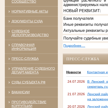
функции расчетного и
СООБЩЕСТВО
администрируемых нало
НОВЫЙ РЕКВИЗИТ
:
НОРМАТИВНЫЕ АКТЫ
Банк получателя
ДОКУМЕНТЫ СУДА
Иные реквизиты получат
Актуальные реквизиты 
СУДЕБНОЕ
ДЕЛОПРОИЗВОДСТВО
Получайте судебные уве
СПРАВОЧНАЯ
Подробнее....
ИНФОРМАЦИЯ
ПРЕСС-СЛУЖБА
ПРЕСС-СЛУЖБА
УПРАВЛЕНИЕ СУДЕБНОГО
Новости
Контактная 
ДЕПАРТАМЕНТА
24.07.2026
В Ленский р
СУДЫ СУБЪЕКТА РФ
секретарь су
ВАКАНСИИ
21.07.2026
Ленский рай
на заложенн
ПРОТИВОДЕЙСТВИЕ
КОРРУПЦИИ
20.07.2026
Ленский райо