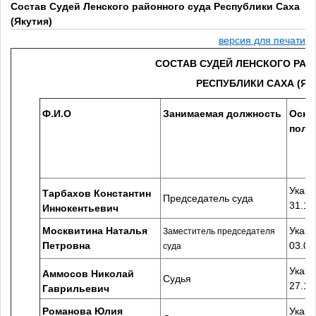
Состав Судей Ленского районного суда Республики Саха
(Якутия)
версия для печати
СОСТАВ СУДЕЙ ЛЕНСКОГО РАЙ
РЕСПУБЛИКИ САХА (ЯК
Ф.И.О
Занимаемая должность
Осно
полн
Указ 
Тарбахов Константин
Председатель суда
31.12
Иннокентьевич
Москвитина Наталья
Указ 
Заместитель председателя
Петровна
03.03
суда
Указ 
Аммосов Николай
Судья
27.10
Гаврильевич
Романова Юлия
Указ 