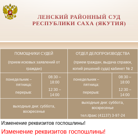
ЛЕНСКИЙ РАЙОННЫЙ СУД
РЕСПУБЛИКИ САХА (ЯКУТИЯ)
ПОМОЩНИКИ СУДЕЙ
ОТДЕЛ ДЕЛОПРОИЗВОДСТВА
(прием исковых заявлений от
(прием граждан, выдача справок,
граждан)
копий решений суда) кабинет № 2
08:30 –
08:30 –
понедельник –
понедельник –
18:00
18:00
пятница:
пятница:
12:30 –
12:30 –
перерыв:
перерыв:
14:00
14:00
выходные дни: суббота,
выходные дни: суббота,
воскресенье
воскресенье
тел./факс (41137) 3-97-24
Изменение реквизитов госпошлины!
Изменение реквизитов госпошлины!