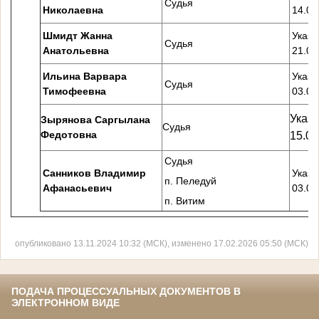
Судья
Николаевна
14.01
Шмидт Жанна
Указ 
Судья
Анатольевна
21.05
Ильина Варвара
Указ 
Судья
Тимофеевна
03.03
Указ 
Зырянова Саргылана
Судья
Федотовна
15.05
Судья
Санников Владимир
Указ 
п. Пеледуй
Афанасьевич
03.03
п. Витим
опубликовано 13.11.2024 10:32 (МСК), изменено 17.02.2026 05:50 (МСК)
ПОДАЧА ПРОЦЕССУАЛЬНЫХ ДОКУМЕНТОВ В
ЭЛЕКТРОННОМ ВИДЕ