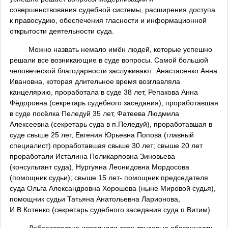
совершенствования судебной системы, расширения доступа
к правосудию, обеспечения гласности и информационной
открытости деятельности суда.
Можно назвать немало имён людей, которые успешно
решали все возникающие в суде вопросы. Самой большой
человеческой благодарности заслуживают: Анастасенко Анна
Ивановна, которая длительное время возглавляла
канцелярию, проработала в суде 38 лет, Репакова Анна
Фёдоровна (секретарь судебного заседания), проработавшая
в суде посёлка Пеледуй 35 лет, Фатеева Людмила
Алексеевна (секретарь суда в п.Пеледуй), проработавшая в
суде свыше 25 лет, Евгения Юрьевна Попова (главный
специалист) проработавшая свыше 30 лет; свыше 20 лет
проработали Исталина Поликарповна Зиновьева
(консультант суда), Нургуяна Леонидовна Мордосова
(помощник судьи); свыше 15 лет- помощник председателя
суда Ольга Александровна Хорошева (ныне Мировой судья),
помощник судьи Татьяна Анатольевна Ларионова,
И.В.Котенко (секретарь судебного заседания суда п.Витим).
Добросовестно исполняли свои трудовые обязанности