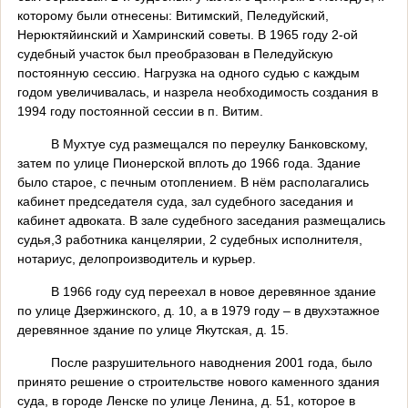
которому были отнесены: Витимский, Пеледуйский,
Нерюктяйинский и Хамринский советы. В 1965 году 2-ой
судебный участок был преобр
азован в Пеледуйскую
постоянную сессию. Нагрузка на одного судью с каждым
годом увеличивалась, и назрела необходимость создания в
1994 году постоянной сессии в п. Витим.
В Мухтуе суд размещался по переулку Банковскому,
затем по улице Пионерской вплоть до 1966 года. Здание
было старое, с печным отоплением. В нём располагались
кабинет председателя суда, зал судебного заседания и
кабинет адвоката. В зале судебного заседания размещались
судья,3 работника канцелярии, 2 судебных исполнителя,
нотариус, делопроизводитель и курьер.
В 1966 году суд переехал в новое деревянное здание
по улице Дзержинского, д. 10, а в 1979 году – в двухэтажное
деревянное здание по улице Якутская, д. 15.
После разрушительного наводнения 2001 года, было
принято решение о строительстве нового каменного здания
суда, в городе Ленске по улице Ленина, д. 51, которое в