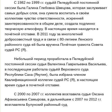
С 1982 по 1999 г.г. судьёй Пеледуйской постоянной
сессии была Галина Глебовна Швецова, которая заслуживает
самых добрых слов, она сумела воспитать в своём
коллективе чувство ответственности, искренней
заинтересованности в общем деле, создала подлинно
творческую атмосферу. В настоящее время находится в
почётной отставке. В 2011 году за многолетний
добросовестный труд и в связи с 80-летием Ленского
районного суда ей была вручена Почётная грамота Совета
судей РС (Я).
Небольшой период проработала в Пеледуйской
постоянной сессии судья Валентина Гаврильевна Васильева,
в последующем работала судьёй Верховного суда
Республики Саха (Якутия), была избрана членом
Квалификационной коллегии судей РС (Я), в настоящее
время судья в почетной отставке.
С 2000 по 2007 г.г. коллектив возглавила судья Оксана
Афанасьевна Самырова, в дальнейшем с 2007 по 2012 г.г.
возглавляла Булунский районный суд.