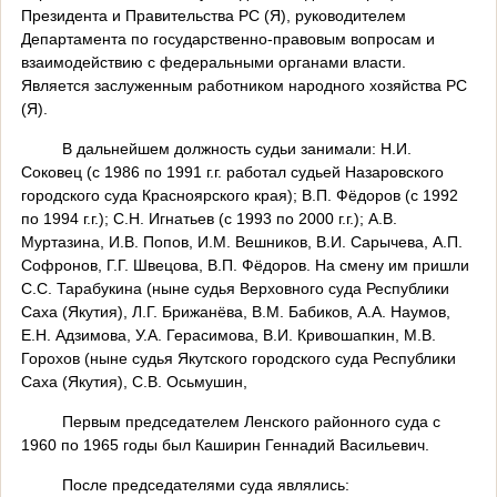
Президента и Правительства РС (Я), руководителем
Департамента по государственно-правовым вопросам и
взаимодействию с федеральными органами власти.
Является заслуженным работником народного хозяйства РС
(Я).
В дальнейшем должность судьи занимали: Н.И.
Соковец (с 1986 по 1991 г.г. работал судьей Назаровского
городского суда Красноярского края); В.П. Фёдоров (с 1992
по 1994 г.г.); С.Н. Игнатьев (с 1993 по 2000 г.г.); А.В.
Муртазина, И.В. Попов, И.М. Вешников, В.И. Сарычева, А.П.
Софронов, Г.Г. Швецова, В.П. Фёдоров. На смену им пришли
С.С. Тарабукина (ныне судья Верховного суда Республики
Саха (Якутия), Л.Г. Брижанёва, В.М. Бабиков, А.А. Наумов,
Е.Н. Адзимова, У.А. Герасимова, В.И. Кривошапкин, М.В.
Горохов (ныне судья Якутского городского суда Республики
Саха (Якутия), С.В. Осьмушин,
Первым председателем Ленского районного суда с
1960 по 1965 годы был Каширин Геннадий Васильевич.
После председателями суда являлись: