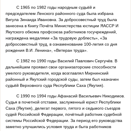
С 1965 по 1982 годы народным судьёй и
председателем Ленского районного суда была избрана
Вигула Зинаида Ивановна. За добросовестный труд была
занесена в Книгу Почёта Министерства юстиции ЯАССР И
Якутского обкома профсоюза работников госучреждений,
награждена медалями «За трудовую доблесть», «За
добросовестный труд, в ознаменование 100-летия со дня
рождения В.И. Ленина», «Ветеран труда».
С 1982 по 1990 годы Василий Павлович Сергучёв. В
дальнейшем проявил свои организаторские способности
умелого руководителя, когда возглавлял Мирнинский
районный и Якутский городской суды, затем был назначен
судьёй Верховного суда Республики Саха (Якутия).
С 1990 по 1994 годы Афанасий Васильевич Никодимов.
Судья в почетной отставке, заслуженный юрист Республики
Саха (Якутия), делегат первого, пятого и седьмого съездов
судей Российской Федерации, почётный работник судебной
системы Российской Федерации. За период его руководства
заметно улучшились условия труда и быта работников