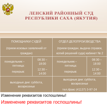
ЛЕНСКИЙ РАЙОННЫЙ СУД
РЕСПУБЛИКИ САХА (ЯКУТИЯ)
ПОМОЩНИКИ СУДЕЙ
ОТДЕЛ ДЕЛОПРОИЗВОДСТВА
(прием исковых заявлений от
(прием граждан, выдача справок,
граждан)
копий решений суда) кабинет № 2
08:30 –
08:30 –
понедельник –
понедельник –
18:00
18:00
пятница:
пятница:
12:30 –
12:30 –
перерыв:
перерыв:
14:00
14:00
выходные дни: суббота,
выходные дни: суббота,
воскресенье
воскресенье
тел./факс (41137) 3-97-24
Изменение реквизитов госпошлины!
Изменение реквизитов госпошлины!