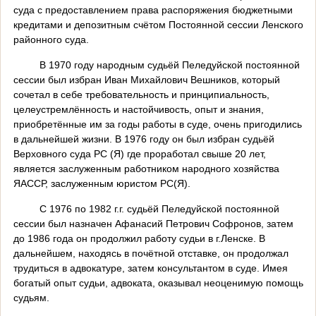
суда с предоставлением права распоряжения бюджетными
кредитами и депозитным счётом Постоянной сессии Ленского
районного суда.
В 1970 году народным судьёй Пеледуйской постоянной
сессии был избран Иван Михайлович Вешников, который
сочетал в себе требовательность и принципиальность,
целеустремлённость и настойчивость, опыт и знания,
приобретённые им за годы работы в суде, очень пригодились
в дальнейшей жизни. В 1976 году он был избран судьёй
Верховного суда РС (Я) где проработал свыше 20 лет,
является заслуженным работником народного хозяйства
ЯАССР, заслуженным юристом РС(Я).
С 1976 по 1982 г.г. судьёй Пеледуйской постоянной
сессии был назначен Афанасий Петрович Софронов, затем
до 1986 года он продолжил работу судьи в г.Ленске. В
дальнейшем, находясь в почётной отставке, он продолжал
трудиться в адвокатуре, затем консультантом в суде. Имея
богатый опыт судьи, адвоката, оказывал неоценимую помощь
судьям.