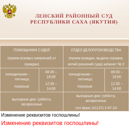
ЛЕНСКИЙ РАЙОННЫЙ СУД
РЕСПУБЛИКИ САХА (ЯКУТИЯ)
ПОМОЩНИКИ СУДЕЙ
ОТДЕЛ ДЕЛОПРОИЗВОДСТВА
(прием исковых заявлений от
(прием граждан, выдача справок,
граждан)
копий решений суда) кабинет № 2
08:30 –
08:30 –
понедельник –
понедельник –
18:00
18:00
пятница:
пятница:
12:30 –
12:30 –
перерыв:
перерыв:
14:00
14:00
выходные дни: суббота,
выходные дни: суббота,
воскресенье
воскресенье
тел./факс (41137) 3-97-24
Изменение реквизитов госпошлины!
Изменение реквизитов госпошлины!